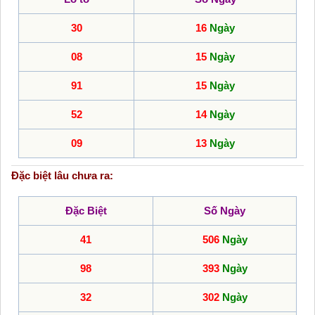
30
16
Ngày
08
15
Ngày
91
15
Ngày
52
14
Ngày
09
13
Ngày
Đặc biệt lâu chưa ra:
Đặc Biệt
Số Ngày
41
506
Ngày
98
393
Ngày
32
302
Ngày