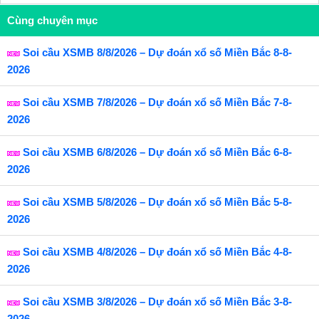
Cùng chuyên mục
Soi cầu XSMB 8/8/2026 – Dự đoán xổ số Miền Bắc 8-8-
2026
Soi cầu XSMB 7/8/2026 – Dự đoán xổ số Miền Bắc 7-8-
2026
Soi cầu XSMB 6/8/2026 – Dự đoán xổ số Miền Bắc 6-8-
2026
Soi cầu XSMB 5/8/2026 – Dự đoán xổ số Miền Bắc 5-8-
2026
Soi cầu XSMB 4/8/2026 – Dự đoán xổ số Miền Bắc 4-8-
2026
Soi cầu XSMB 3/8/2026 – Dự đoán xổ số Miền Bắc 3-8-
2026