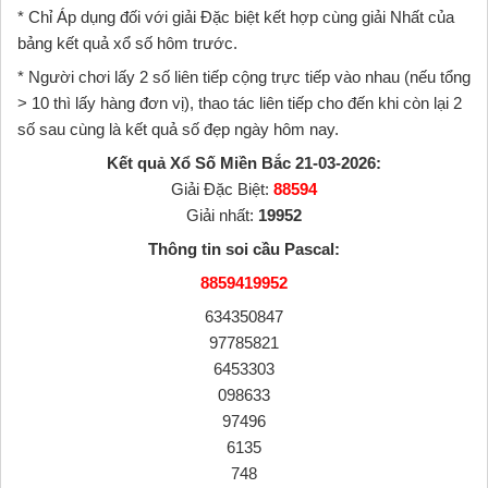
* Chỉ Áp dụng đối với giải Đặc biệt kết hợp cùng giải Nhất của
bảng kết quả xổ số hôm trước.
* Người chơi lấy 2 số liên tiếp cộng trực tiếp vào nhau (nếu tổng
> 10 thì lấy hàng đơn vị), thao tác liên tiếp cho đến khi còn lại 2
số sau cùng là kết quả số đẹp ngày hôm nay.
Kết quả Xổ Số Miền Bắc 21-03-2026:
Giải Đặc Biệt:
88594
Giải nhất:
19952
Thông tin soi cầu Pascal:
88594
19952
634350847
97785821
6453303
098633
97496
6135
748