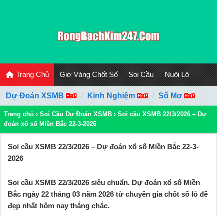
Trang Chủ
Giờ Vàng Chốt Số
Soi Cầu
Nuôi Lô
Dự Đoán XSMB
Kinh Nghiệm
Sổ Mơ
Trang chủ
›
Soi Cầu Dự Đoán XSMB
›
Soi cầu XSMB 22/3/2026 – Dự
đoán xổ số Miền Bắc 22-3-2026
Soi cầu XSMB 22/3/2026 – Dự đoán xổ số Miền Bắc 22-3-
2026
Soi cầu XSMB 22/3/2026 siêu chuẩn. Dự đoán xổ số Miền
Bắc ngày 22 tháng 03 năm 2026 từ chuyên gia chốt số lô đề
đẹp nhất hôm nay thắng chắc.