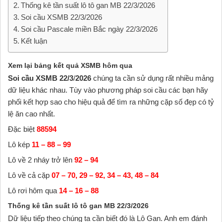
Thống kê tần suất lô tô gan MB 22/3/2026
Soi cầu XSMB 22/3/2026
Soi cầu Pascale miền Bắc ngày 22/3/2026
Kết luận
Xem lại bảng kết quả XSMB hôm qua
Soi cầu XSMB 22/3
/
2026
chúng ta cần sử dụng rất nhiều mảng
dữ liệu khác nhau. Tùy vào phương pháp soi cầu các bạn hãy
phối kết hợp sao cho hiệu quả để tìm ra những cặp số đẹp có tỷ
lệ ăn cao nhất.
Đặc biệt
88594
Lô kép
11 – 88 – 99
Lô về 2 nháy trở lên
92 – 94
Lô về cả cặp
07 – 70, 29 – 92, 34 – 43, 48 – 84
Lô rơi hôm qua
14 – 16 – 88
Thống kê tần suất lô tô gan MB 22/3/2026
Dữ liệu tiếp theo chúng ta cần biết đó là Lô Gan. Anh em đánh