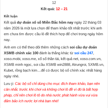
12
Kết quả:
12 – 21
Kết luận
Kết quả
dự đoán xổ số Miền Bắc hôm nay
ngày 22 tháng 03
năm 2026 là một lựa chọn để tham khảo tốt nhất trước khi anh
em chưa tìm được cầu lô đề thích hợp để chơi trong ngày hôm
nay.
Anh em có thể theo dõi thêm những cách
soi cầu dự đoán
XSMB chính xác 100
đánh la thắng khác từ
soi cầu 247
,
xoso.mobi, xoso.me, xổ số thần tài, kết quả net, xoso.com.vn,
XSMB minh ngọc, soi cầu XSMB win2888, Atrungroi, SXMB.vn,
Kubet, rồng bạch kim…để có được bộ số chính xác nhất hàng
ngày nhé.
Lưu ý:
Các bộ số chỉ dùng cho mục đích tham khảo, bạn nên
cân nhắc trước khi chơi và không chơi lô đề vì đó là bất hợp
pháp, chỉ nên chơi lô tô do nhà nước phát hành vừa vui vừa
đảm bảo ích nước lợi nhà bạn nhé!