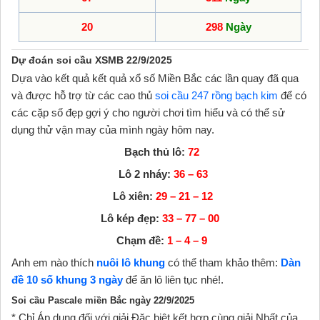
20
298
Ngày
Dự đoán soi cầu XSMB 22/9/2025
Dựa vào kết quả kết quả xổ số Miền Bắc các lần quay đã qua
và được hỗ trợ từ các cao thủ
soi cầu 247 rồng bạch kim
để có
các cặp số đẹp gợi ý cho người chơi tìm hiểu và có thể sử
dụng thử vận may của mình ngày hôm nay.
Bạch thủ lô:
72
Lô 2 nháy:
36 – 63
Lô xiên:
29 – 21 – 12
Lô kép đẹp:
33 – 77 – 00
Chạm đề:
1 – 4 – 9
Anh em nào thích
nuôi lô khung
có thể tham khảo thêm:
Dàn
đề 10 số khung 3 ngày
để ăn lô liên tục nhé!.
Soi cầu Pascale miền Bắc ngày 22/9/2025
* Chỉ Áp dụng đối với giải Đặc biệt kết hợp cùng giải Nhất của