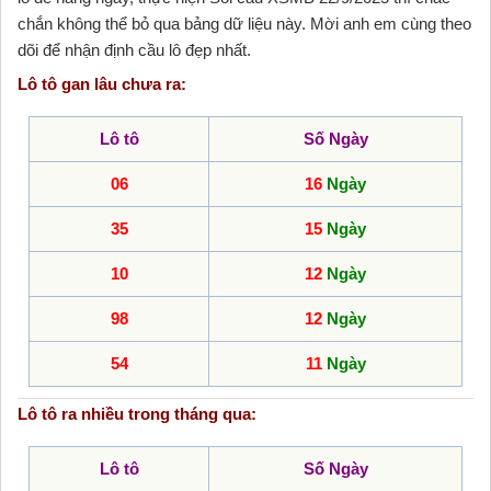
chắn không thể bỏ qua bảng dữ liệu này. Mời anh em cùng theo
dõi để nhận định cầu lô đẹp nhất.
Lô tô gan lâu chưa ra:
Lô tô
Số Ngày
06
16
Ngày
35
15
Ngày
10
12
Ngày
98
12
Ngày
54
11
Ngày
Lô tô ra nhiều trong tháng qua:
Lô tô
Số Ngày