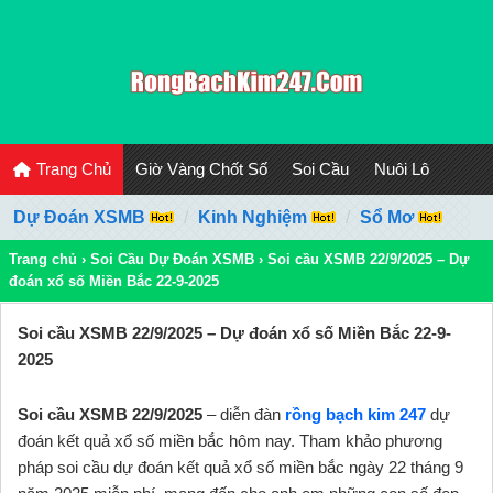
Trang Chủ
Giờ Vàng Chốt Số
Soi Cầu
Nuôi Lô
Dự Đoán XSMB
Kinh Nghiệm
Sổ Mơ
Trang chủ
›
Soi Cầu Dự Đoán XSMB
›
Soi cầu XSMB 22/9/2025 – Dự
đoán xổ số Miền Bắc 22-9-2025
Soi cầu XSMB 22/9/2025 – Dự đoán xổ số Miền Bắc 22-9-
2025
Soi cầu XSMB 22/9/2025
– diễn đàn
rồng bạch kim 247
dự
đoán kết quả xổ số miền bắc hôm nay. Tham khảo phương
pháp soi cầu dự đoán kết quả xổ số miền bắc ngày 22 tháng 9