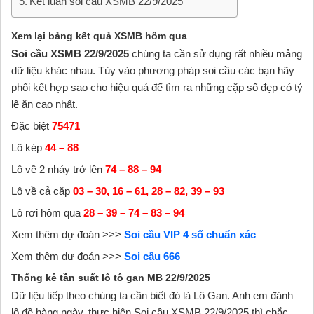
Kết luận soi cầu XSMB 22/9/2025
Xem lại bảng kết quả XSMB hôm qua
Soi cầu XSMB 22/9
/
2025
chúng ta cần sử dụng rất nhiều mảng
dữ liệu khác nhau. Tùy vào phương pháp soi cầu các bạn hãy
phối kết hợp sao cho hiệu quả để tìm ra những cặp số đẹp có tỷ
lệ ăn cao nhất.
Đặc biệt
75471
Lô kép
44 – 88
Lô về 2 nháy trở lên
74 – 88 – 94
Lô về cả cặp
03 – 30, 16 – 61, 28 – 82, 39 – 93
Lô rơi hôm qua
28 – 39 – 74 – 83 – 94
Xem thêm dự đoán >>>
Soi cầu VIP 4 số chuẩn xác
Xem thêm dự đoán >>>
Soi cầu 666
Thống kê tần suất lô tô gan MB 22/9/2025
Dữ liệu tiếp theo chúng ta cần biết đó là Lô Gan. Anh em đánh
lô đề hàng ngày, thực hiện Soi cầu XSMB 22/9/2025 thì chắc