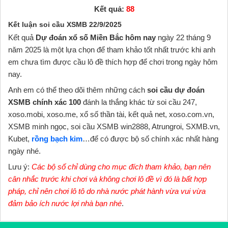
Kết quả:
88
Kết luận soi cầu XSMB 22/9/2025
Kết quả
Dự đoán xổ số Miền Bắc hôm nay
ngày 22 tháng 9
năm 2025 là một lựa chọn để tham khảo tốt nhất trước khi anh
em chưa tìm được cầu lô đề thích hợp để chơi trong ngày hôm
nay.
Anh em có thể theo dõi thêm những cách
soi cầu dự đoán
XSMB chính xác 100
đánh la thắng khác từ soi cầu 247,
xoso.mobi, xoso.me, xổ số thần tài, kết quả net, xoso.com.vn,
XSMB minh ngọc, soi cầu XSMB win2888, Atrungroi, SXMB.vn,
Kubet,
rồng bạch kim
…để có được bộ số chính xác nhất hàng
ngày nhé.
Lưu ý:
Các bộ số chỉ dùng cho mục đích tham khảo, bạn nên
cân nhắc trước khi chơi và không chơi lô đề vì đó là bất hợp
pháp, chỉ nên chơi lô tô do nhà nước phát hành vừa vui vừa
đảm bảo ích nước lợi nhà bạn nhé
.