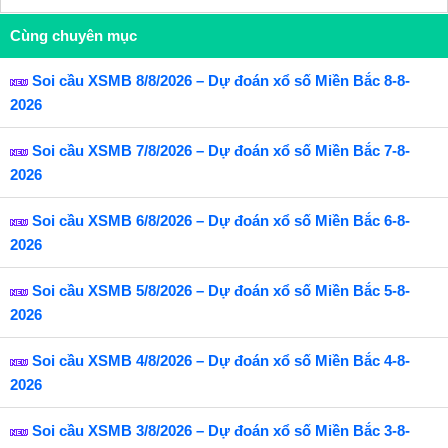
Cùng chuyên mục
Soi cầu XSMB 8/8/2026 – Dự đoán xổ số Miền Bắc 8-8-
2026
Soi cầu XSMB 7/8/2026 – Dự đoán xổ số Miền Bắc 7-8-
2026
Soi cầu XSMB 6/8/2026 – Dự đoán xổ số Miền Bắc 6-8-
2026
Soi cầu XSMB 5/8/2026 – Dự đoán xổ số Miền Bắc 5-8-
2026
Soi cầu XSMB 4/8/2026 – Dự đoán xổ số Miền Bắc 4-8-
2026
Soi cầu XSMB 3/8/2026 – Dự đoán xổ số Miền Bắc 3-8-