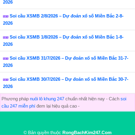
2026
Soi cầu XSMB 2/8/2026 – Dự đoán xổ số Miền Bắc 2-8-
2026
Soi cầu XSMB 1/8/2026 – Dự đoán xổ số Miền Bắc 1-8-
2026
Soi cầu XSMB 31/7/2026 – Dự đoán xổ số Miền Bắc 31-7-
2026
Soi cầu XSMB 30/7/2026 – Dự đoán xổ số Miền Bắc 30-7-
2026
Phương pháp
nuôi lô khung 247
chuẩn nhất hiện nay - Cách
soi
cầu 247 miễn phí
đem lại hiệu quả cao -
© Bản quyền thuộc
RongBachKim247.Com