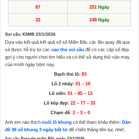
87
251
Ngày
32
248
Ngày
Soi cầu XSMB 23/1/2026
Dựa vào kết quả kết quả xổ số Miền Bắc các lần quay đã qua
và được hỗ trợ từ các
cao thủ soi cầu
để có các cặp số đẹp
gợi ý cho người chơi tìm hiểu và có thể sử dụng thử vận may
của mình ngày hôm nay.
Bạch thủ lô:
83
Lô 2 nháy:
01 – 10
Lô xiên:
01 – 85 – 13
Lô kép đẹp:
22 – 77 – 33
Chạm đề:
2 – 3 – 0
Anh em nào thích
nuôi lô khung
có thể tham khảo thêm:
Dàn
đề 36 số khung 3 ngày bất tử
để chiến thắng liên tục nhé!.
Soi cầu Pascale miền Bắc ngày 23/1/2026