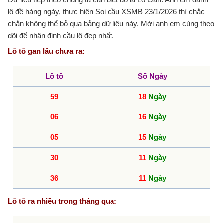
lô đề hàng ngày, thực hiện Soi cầu XSMB 23/1/2026 thì chắc
chắn không thể bỏ qua bảng dữ liệu này. Mời anh em cùng theo
dõi để nhận định cầu lô đẹp nhất.
Lô tô gan lâu chưa ra:
Lô tô
Số Ngày
59
18
Ngày
06
16
Ngày
05
15
Ngày
30
11
Ngày
36
11
Ngày
Lô tô ra nhiều trong tháng qua: