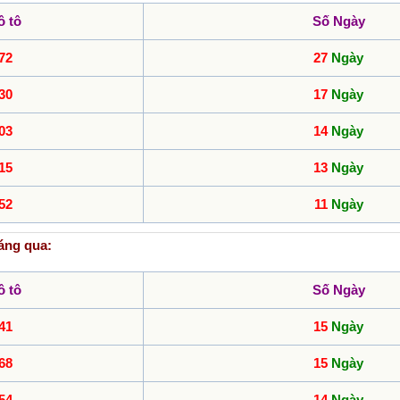
ô tô
Số Ngày
72
27
Ngày
30
17
Ngày
03
14
Ngày
15
13
Ngày
52
11
Ngày
háng qua:
ô tô
Số Ngày
41
15
Ngày
68
15
Ngày
54
14
Ngày