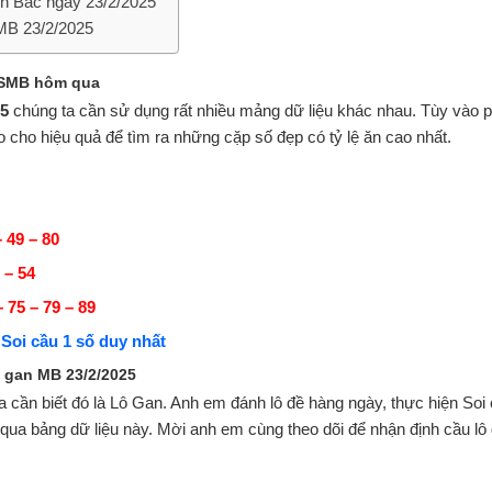
ền Bắc ngày 23/2/2025
SMB 23/2/2025
XSMB hôm qua
5
chúng ta cần sử dụng rất nhiều mảng dữ liệu khác nhau. Tùy vào 
 cho hiệu quả để tìm ra những cặp số đẹp có tỷ lệ ăn cao nhất.
– 49 – 80
 – 54
– 75 – 79 – 89
>
Soi cầu 1 số duy nhất
ô gan MB 23/2/2025
ta cần biết đó là Lô Gan. Anh em đánh lô đề hàng ngày, thực hiện So
qua bảng dữ liệu này. Mời anh em cùng theo dõi để nhận định cầu lô 