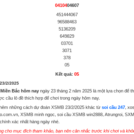
04104
04607
451444067
96588463
5136209
649829
03701
3071
378
05
Kết quả:
05
23/2/2025
 Miền Bắc hôm nay
ngày 23 tháng 2 năm 2025 là một lựa chọn để th
c cầu lô đề thích hợp để chơi trong ngày hôm nay.
 thêm những cách dự đoán XSMB 23/2/2025 khác từ
soi cầu 247
, xo
xoso.com.vn, XSMB minh ngọc, soi cầu XSMB win2888, Atrungroi, SXM
hính xác nhất hàng ngày nhé.
g cho mục đích tham khảo, bạn nên cân nhắc trước khi chơi và không