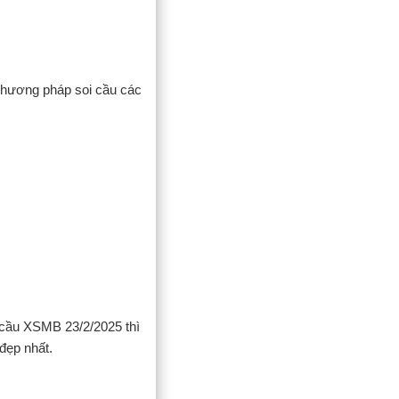
phương pháp soi cầu các
i cầu XSMB 23/2/2025 thì
đẹp nhất.