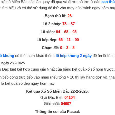
 xổ số Miền Bắc các lần quay đã qua và được hỗ trợ từ các
cao thủ
i tìm hiểu và có thể sử dụng để thử vận may của mình ngày hôm na
Bạch thủ lô:
28
Lô 2 nháy:
78 – 87
Lô xiên:
94 – 68 – 03
Lô kép đẹp:
66 – 11 – 00
Chạm đề:
0 – 3 – 8
lô khung
có thể tham khảo thêm:
lô kép khung 2 ngày
để ăn lô liên 
 ngày 23/2/2025
ải Đặc biệt kết hợp cùng giải Nhất của bảng kết quả xổ số hôm trước.
n tiếp cộng trực tiếp vào nhau (nếu tổng > 10 thì lấy hàng đơn vị), tha
g là kết quả số đẹp ngày hôm nay.
Kết quả Xổ Số Miền Bắc 22-2-2025:
Giải Đặc Biệt:
04104
Giải nhất:
04607
Thông tin soi cầu Pascal: