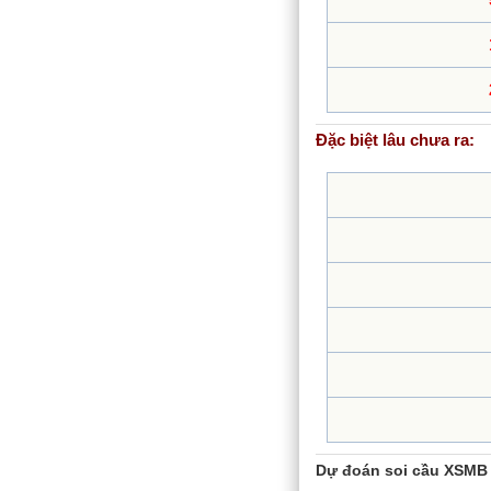
Đặc biệt lâu chưa ra:
Dự đoán soi cầu XSMB 