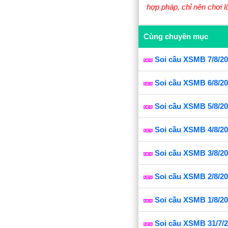
hợp pháp, chỉ nên chơi 
Cùng chuyên mục
Soi cầu XSMB 7/8/20
Soi cầu XSMB 6/8/20
Soi cầu XSMB 5/8/20
Soi cầu XSMB 4/8/20
Soi cầu XSMB 3/8/20
Soi cầu XSMB 2/8/20
Soi cầu XSMB 1/8/20
Soi cầu XSMB 31/7/2