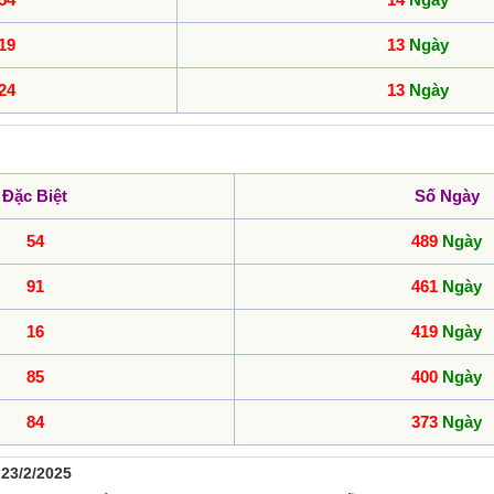
19
13
Ngày
24
13
Ngày
Đặc Biệt
Số Ngày
54
489
Ngày
91
461
Ngày
16
419
Ngày
85
400
Ngày
84
373
Ngày
23/2/2025