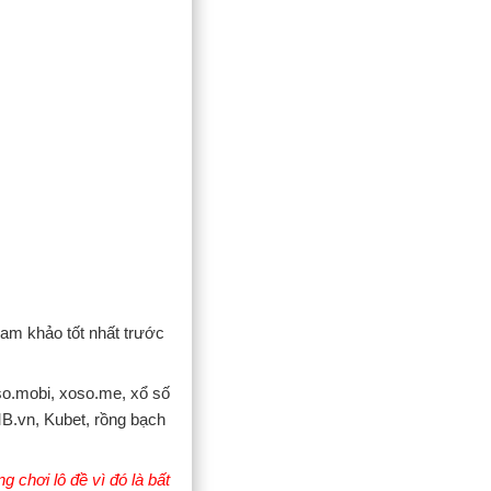
am khảo tốt nhất trước
so.mobi, xoso.me, xổ số
B.vn, Kubet, rồng bạch
 chơi lô đề vì đó là bất