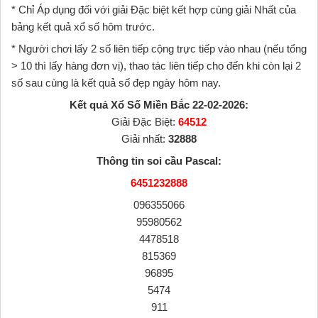
* Chỉ Áp dụng đối với giải Đặc biệt kết hợp cùng giải Nhất của
bảng kết quả xổ số hôm trước.
* Người chơi lấy 2 số liên tiếp cộng trực tiếp vào nhau (nếu tổng
> 10 thì lấy hàng đơn vị), thao tác liên tiếp cho đến khi còn lại 2
số sau cùng là kết quả số đẹp ngày hôm nay.
Kết quả Xổ Số Miền Bắc 22-02-2026:
Giải Đặc Biệt:
64512
Giải nhất:
32888
Thông tin soi cầu Pascal:
64512
32888
096355066
95980562
4478518
815369
96895
5474
911