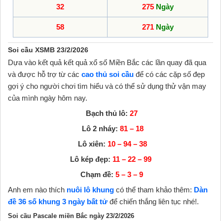
32
275
Ngày
58
271
Ngày
Soi cầu XSMB 23/2/2026
Dựa vào kết quả kết quả xổ số Miền Bắc các lần quay đã qua
và được hỗ trợ từ các
cao thủ soi cầu
để có các cặp số đẹp
gợi ý cho người chơi tìm hiểu và có thể sử dụng thử vận may
của mình ngày hôm nay.
Bạch thủ lô:
27
Lô 2 nháy:
81 – 18
Lô xiên:
10 – 94 – 38
Lô kép đẹp:
11 – 22 – 99
Chạm đề:
5 – 3 – 9
Anh em nào thích
nuôi lô khung
có thể tham khảo thêm:
Dàn
đề 36 số khung 3 ngày bất tử
để chiến thắng liên tục nhé!.
Soi cầu Pascale miền Bắc ngày 23/2/2026