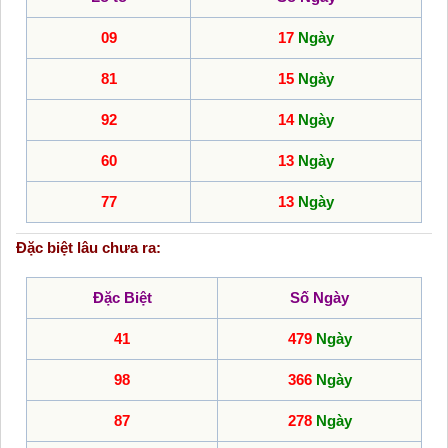
09
17
Ngày
81
15
Ngày
92
14
Ngày
60
13
Ngày
77
13
Ngày
Đặc biệt lâu chưa ra:
Đặc Biệt
Số Ngày
41
479
Ngày
98
366
Ngày
87
278
Ngày