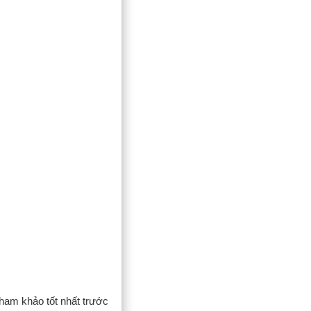
ham khảo tốt nhất trước