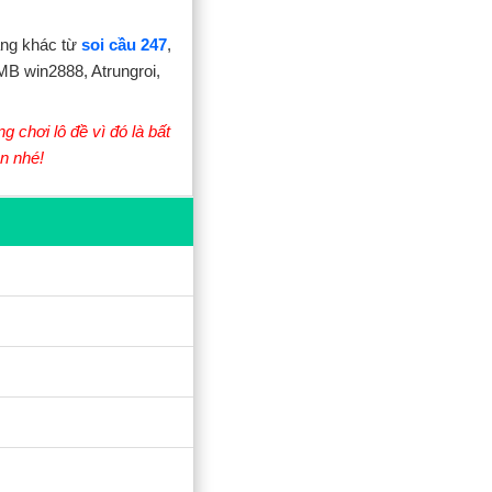
ắng khác từ
soi cầu 247
,
MB win2888, Atrungroi,
 chơi lô đề vì đó là bất
n nhé!