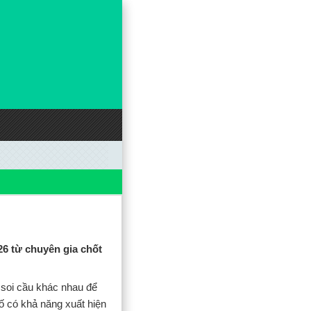
6 từ chuyên gia chốt
 soi cầu khác nhau để
 có khả năng xuất hiện