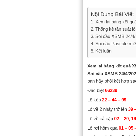
Nội Dung Bài Viết
Xem lại bảng kết q
Thống kê tần suất l
Soi cầu XSMB 24/4
Soi cầu Pascale mi
Kết luận
Xem lại bảng kết quả 
Soi cầu XSMB 24/4
/
202
bạn hãy phối kết hợp sao
Đặc biệt
66239
Lô kép
22 – 44 – 99
Lô về 2 nháy trở lên
39 
Lô về cả cặp
02 – 20, 19
Lô rơi hôm qua
01 – 05 