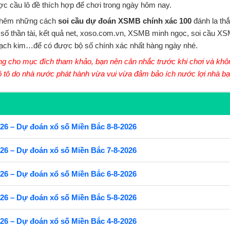
c cầu lô đề thích hợp để chơi trong ngày hôm nay.
 thêm những cách
soi cầu dự đoán XSMB chính xác 100
đánh la th
số thần tài, kết quả net, xoso.com.vn, XSMB minh ngọc, soi cầu XS
ạch kim…để có được bộ số chính xác nhất hàng ngày nhé.
g cho mục đích tham khảo, bạn nên cân nhắc trước khi chơi và không
lô tô do nhà nước phát hành vừa vui vừa đảm bảo ích nước lợi nhà bạ
26 – Dự đoán xổ số Miền Bắc 8-8-2026
26 – Dự đoán xổ số Miền Bắc 7-8-2026
26 – Dự đoán xổ số Miền Bắc 6-8-2026
26 – Dự đoán xổ số Miền Bắc 5-8-2026
26 – Dự đoán xổ số Miền Bắc 4-8-2026