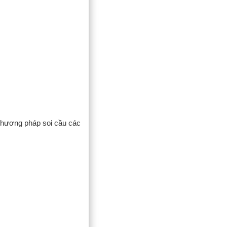
phương pháp soi cầu các