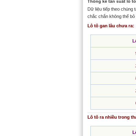
Thống kê tần suất lô t
Dữ liệu tiếp theo chúng 
chắc chắn không thể bỏ 
Lô tô gan lâu chưa ra:
L
Lô tô ra nhiều trong t
L