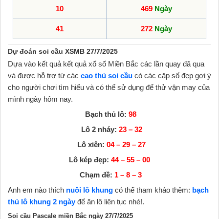
10
469
Ngày
41
272
Ngày
Dự đoán soi cầu XSMB 27/7/2025
Dựa vào kết quả kết quả xổ số Miền Bắc các lần quay đã qua
và được hỗ trợ từ các
cao thủ soi cầu
có các cặp số đẹp gợi ý
cho người chơi tìm hiểu và có thể sử dụng để thử vận may của
mình ngày hôm nay.
Bạch thủ lô:
98
Lô 2 nháy:
23 – 32
Lô xiên:
04 – 29 – 27
Lô kép đẹp:
44 – 55 – 00
Chạm đề:
1 – 8 – 3
Anh em nào thích
nuôi lô khung
có thể tham khảo thêm:
bạch
thủ lô khung 2 ngày
để ăn lô liên tục nhé!.
Soi cầu Pascale miền Bắc ngày 27/7/2025