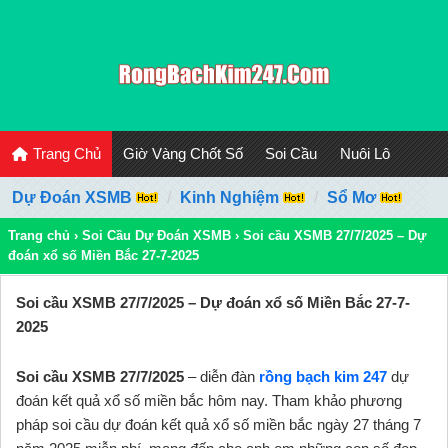
Trang Chủ
Giờ Vàng Chốt Số
Soi Cầu
Nuôi Lô
Dự Đoán XSMB
Kinh Nghiệm
Sổ Mơ
Trang chủ
›
Soi Cầu Dự Đoán XSMB
›
Soi cầu XSMB 27/7/2025 – Dự
đoán xổ số Miền Bắc 27-7-2025
Soi cầu XSMB 27/7/2025 – Dự đoán xổ số Miền Bắc 27-7-
2025
Soi cầu XSMB 27/7/2025
– diễn đàn
rồng bạch kim 247
dự
đoán kết quả xổ số miền bắc hôm nay. Tham khảo phương
pháp soi cầu dự đoán kết quả xổ số miền bắc ngày 27 tháng 7