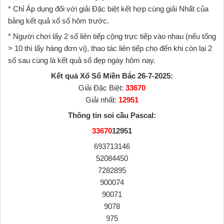
* Chỉ Áp dụng đối với giải Đặc biệt kết hợp cùng giải Nhất của
bảng kết quả xổ số hôm trước.
* Người chơi lấy 2 số liên tiếp cộng trực tiếp vào nhau (nếu tổng
> 10 thì lấy hàng đơn vị), thao tác liên tiếp cho đến khi còn lại 2
số sau cùng là kết quả số đẹp ngày hôm nay.
Kết quả Xổ Số Miền Bắc 26-7-2025:
Giải Đặc Biệt:
33670
Giải nhất:
12951
Thông tin soi cầu Pascal:
33670
12951
693713146
52084450
7282895
900074
90071
9078
975