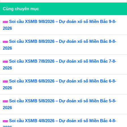
Cùng chuyên mục
Soi cầu XSMB 9/8/2026 – Dự đoán xổ số Miền Bắc 9-8-
2026
Soi cầu XSMB 8/8/2026 – Dự đoán xổ số Miền Bắc 8-8-
2026
Soi cầu XSMB 7/8/2026 – Dự đoán xổ số Miền Bắc 7-8-
2026
Soi cầu XSMB 6/8/2026 – Dự đoán xổ số Miền Bắc 6-8-
2026
Soi cầu XSMB 5/8/2026 – Dự đoán xổ số Miền Bắc 5-8-
2026
Soi cầu XSMB 4/8/2026 – Dự đoán xổ số Miền Bắc 4-8-