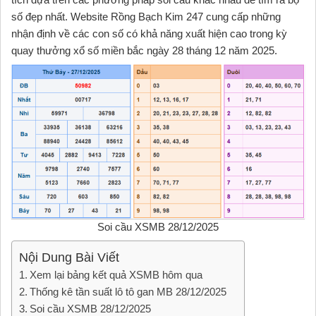
số đẹp nhất. Website Rồng Bạch Kim 247 cung cấp những
nhận định về các con số có khả năng xuất hiện cao trong kỳ
quay thưởng xổ số miền bắc ngày 28 tháng 12 năm 2025.
Soi cầu XSMB 28/12/2025
Nội Dung Bài Viết
Xem lại bảng kết quả XSMB hôm qua
Thống kê tần suất lô tô gan MB 28/12/2025
Soi cầu XSMB 28/12/2025