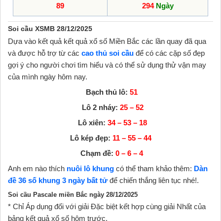
89
294
Ngày
Soi cầu XSMB 28/12/2025
Dựa vào kết quả kết quả xổ số Miền Bắc các lần quay đã qua
và được hỗ trợ từ các
cao thủ soi cầu
để có các cặp số đẹp
gợi ý cho người chơi tìm hiểu và có thể sử dụng thử vận may
của mình ngày hôm nay.
Bạch thủ lô:
51
Lô 2 nháy:
25 – 52
Lô xiên:
34 – 53 – 18
Lô kép đẹp:
11 – 55 – 44
Chạm đề:
0 – 6 – 4
Anh em nào thích
nuôi lô khung
có thể tham khảo thêm:
Dàn
đề 36 số khung 3 ngày bất tử
để chiến thắng liên tục nhé!.
Soi cầu Pascale miền Bắc ngày 28/12/2025
* Chỉ Áp dụng đối với giải Đặc biệt kết hợp cùng giải Nhất của
bảng kết quả xổ số hôm trước.