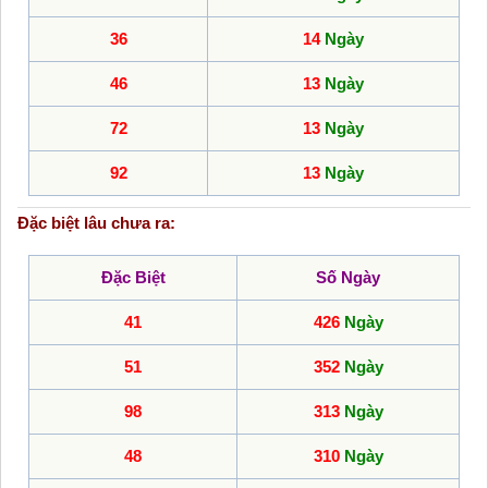
36
14
Ngày
46
13
Ngày
72
13
Ngày
92
13
Ngày
Đặc biệt lâu chưa ra:
Đặc Biệt
Số Ngày
41
426
Ngày
51
352
Ngày
98
313
Ngày
48
310
Ngày