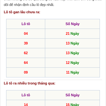
dõi để nhận định cầu lô đẹp nhất.
Lô tô gan lâu chưa ra:
Lô tô
Số Ngày
04
21
Ngày
39
13
Ngày
62
13
Ngày
64
12
Ngày
09
11
Ngày
Lô tô ra nhiều trong tháng qua:
Lô tô
Số Ngày
14
15
Ngày