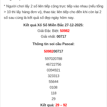
* Người chơi lấy 2 số liên tiếp cộng trực tiếp vào nhau (nếu tổng
> 10 thì lấy hàng đơn vị), thao tác liên tiếp cho đến khi còn lại 2
số sau cùng là kết quả số đẹp ngày hôm nay.
Kết quả Xổ Số Miền Bắc 27-12-2025:
Giải Đặc Biệt:
50982
Giải nhất:
00717
Thông tin soi cầu Pascal:
50982
00717
597020788
46722756
0394921
323313
55644
0108
118
29
Kết quả:
29 – 92