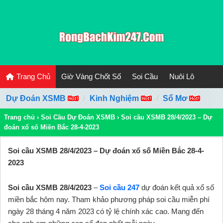
Trang Chủ
Giờ Vàng Chốt Số
Soi Cầu
Nuôi Lô
Dự Đoán XSMB
Kinh Nghiệm
Sổ Mơ
Trang chủ
›
Soi Cầu Dự Đoán XSMB
›
Soi cầu XSMB 28/4/2023 – Dự
đoán xổ số Miền Bắc 28-4-2023
Soi cầu XSMB 28/4/2023 – Dự đoán xổ số Miền Bắc 28-4-
2023
Soi cầu XSMB 28/4/2023
–
Soi cầu 247
dự đoán kết quả xổ số
miền bắc hôm nay. Tham khảo phương pháp soi cầu miễn phí
ngày 28 tháng 4 năm 2023 có tỷ lệ chính xác cao. Mang đến