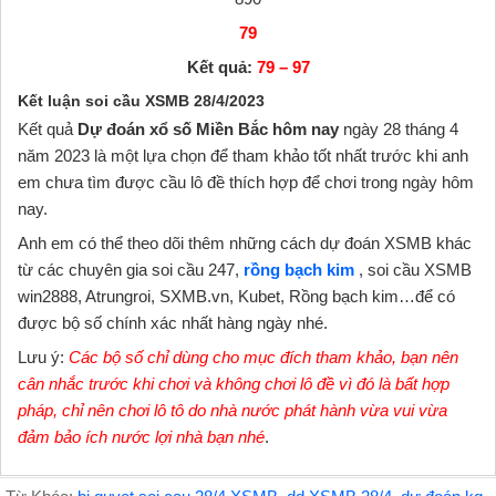
79
Kết quả:
79 – 97
Kết luận soi cầu XSMB 28/4/2023
Kết quả
Dự đoán xổ số Miền Bắc hôm nay
ngày 28 tháng 4
năm 2023 là một lựa chọn để tham khảo tốt nhất trước khi anh
em chưa tìm được cầu lô đề thích hợp để chơi trong ngày hôm
nay.
Anh em có thể theo dõi thêm những cách dự đoán XSMB khác
từ các chuyên gia soi cầu 247,
rồng bạch kim
, soi cầu XSMB
win2888, Atrungroi, SXMB.vn, Kubet, Rồng bạch kim…để có
được bộ số chính xác nhất hàng ngày nhé.
Lưu ý:
Các bộ số chỉ dùng cho mục đích tham khảo, bạn nên
cân nhắc trước khi chơi và không chơi lô đề vì đó là bất hợp
pháp, chỉ nên chơi lô tô do nhà nước phát hành vừa vui vừa
đảm bảo ích nước lợi nhà bạn nhé
.