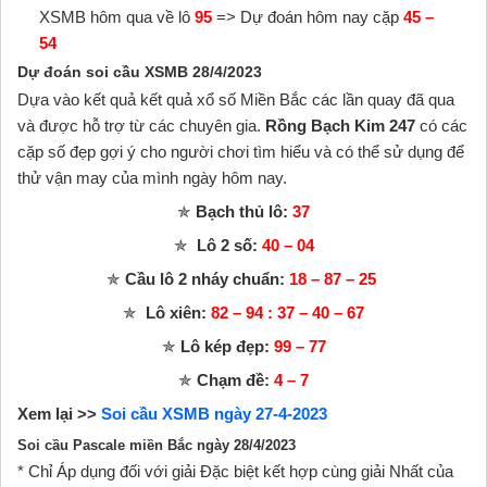
XSMB hôm qua về lô
95
=> Dự đoán hôm nay cặp
45 –
54
Dự đoán soi cầu XSMB 28/4/2023
Dựa vào kết quả kết quả xổ số Miền Bắc các lần quay đã qua
và được hỗ trợ từ các chuyên gia.
Rồng Bạch Kim 247
có các
cặp số đẹp gợi ý cho người chơi tìm hiểu và có thể sử dụng để
thử vận may của mình ngày hôm nay.
✯
Bạch thủ lô:
37
✯
Lô 2 số:
40 – 04
✯
Cầu lô 2 nháy chuẩn:
18 – 87 – 25
✯
Lô xiên:
82 – 94 : 37 – 40 – 67
✯
Lô kép đẹp:
99 – 77
✯
Chạm đề:
4 – 7
Xem lại >>
Soi cầu XSMB ngày 27-4-2023
Soi cầu Pascale miền Bắc ngày 28/4/2023
* Chỉ Áp dụng đối với giải Đặc biệt kết hợp cùng giải Nhất của