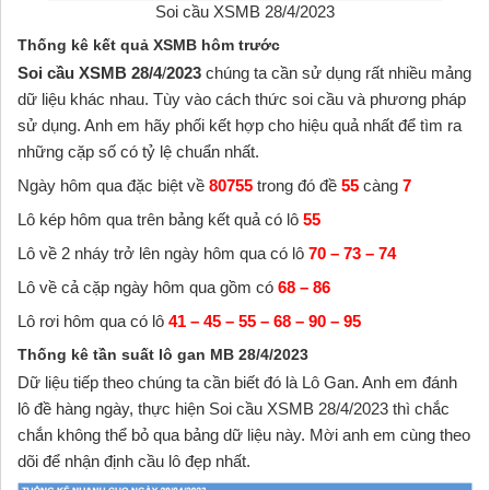
Soi cầu XSMB 28/4/2023
Thống kê kết quả XSMB hôm trước
Soi cầu XSMB 28/4
/
2023
chúng ta cần sử dụng rất nhiều mảng
dữ liệu khác nhau. Tùy vào cách thức soi cầu và phương pháp
sử dụng. Anh em hãy phối kết hợp cho hiệu quả nhất để tìm ra
những cặp số có tỷ lệ chuẩn nhất.
Ngày hôm qua đặc biệt về
80755
trong đó đề
55
càng
7
Lô kép hôm qua trên bảng kết quả có lô
55
Lô về 2 nháy trở lên ngày hôm qua có lô
70 – 73 – 74
Lô về cả cặp ngày hôm qua gồm có
68 – 86
Lô rơi hôm qua có lô
41 – 45 – 55 – 68 – 90 – 95
Thống kê tần suất lô gan MB 28/4/2023
Dữ liệu tiếp theo chúng ta cần biết đó là Lô Gan. Anh em đánh
lô đề hàng ngày, thực hiện Soi cầu XSMB 28/4/2023 thì chắc
chắn không thể bỏ qua bảng dữ liệu này. Mời anh em cùng theo
dõi để nhận định cầu lô đẹp nhất.