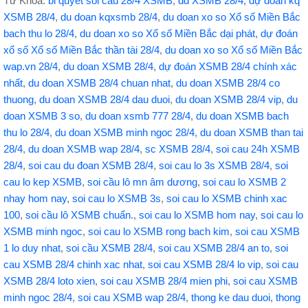
Từ Khóa:
bi quyet soi cau 28/4 XSMB
,
dd XSMB 28/4
,
dự đoán kq
XSMB 28/4
,
du doan kqxsmb 28/4
,
du doan xo so Xổ số Miền Bắc
bach thu lo 28/4
,
du doan xo so Xổ số Miền Bắc dại phát
,
dự đoán
xổ số Xổ số Miền Bắc thần tài 28/4
,
du doan xo so Xổ số Miền Bắc
wap.vn 28/4
,
du doan XSMB 28/4
,
dự đoán XSMB 28/4 chính xác
nhất
,
du doan XSMB 28/4 chuan nhat
,
du doan XSMB 28/4 co
thuong
,
du doan XSMB 28/4 dau duoi
,
du doan XSMB 28/4 vip
,
du
doan XSMB 3 so
,
du doan xsmb 777 28/4
,
du doan XSMB bach
thu lo 28/4
,
du doan XSMB minh ngoc 28/4
,
du doan XSMB than tai
28/4
,
du doan XSMB wap 28/4
,
sc XSMB 28/4
,
soi cau 24h XSMB
28/4
,
soi cau du đoan XSMB 28/4
,
soi cau lo 3s XSMB 28/4
,
soi
cau lo kep XSMB
,
soi cầu lô mn âm dương
,
soi cau lo XSMB 2
nhay hom nay
,
soi cau lo XSMB 3s
,
soi cau lo XSMB chinh xac
100
,
soi cầu lô XSMB chuẩn.
,
soi cau lo XSMB hom nay
,
soi cau lo
XSMB minh ngoc
,
soi cau lo XSMB rong bach kim
,
soi cau XSMB
1 lo duy nhat
,
soi cầu XSMB 28/4
,
soi cau XSMB 28/4 an to
,
soi
cau XSMB 28/4 chinh xac nhat
,
soi cau XSMB 28/4 lo vip
,
soi cau
XSMB 28/4 loto xien
,
soi cau XSMB 28/4 mien phi
,
soi cau XSMB
minh ngoc 28/4
,
soi cau XSMB wap 28/4
,
thong ke dau duoi
,
thong