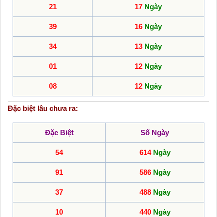
21
17
Ngày
39
16
Ngày
34
13
Ngày
01
12
Ngày
08
12
Ngày
Đặc biệt lâu chưa ra:
Đặc Biệt
Số Ngày
54
614
Ngày
91
586
Ngày
37
488
Ngày
10
440
Ngày