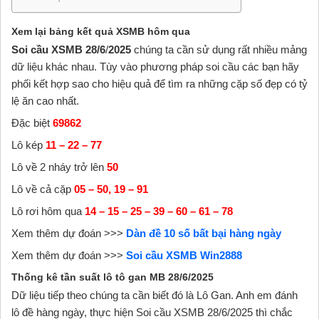
Xem lại bảng kết quả XSMB hôm qua
Soi cầu XSMB 28/6
/
2025
chúng ta cần sử dụng rất nhiều mảng
dữ liệu khác nhau. Tùy vào phương pháp soi cầu các bạn hãy
phối kết hợp sao cho hiệu quả để tìm ra những cặp số đẹp có tỷ
lệ ăn cao nhất.
Đặc biệt
69862
Lô kép
11 – 22 – 77
Lô về 2 nháy trở lên
50
Lô về cả cặp
05 – 50, 19 – 91
Lô rơi hôm qua
14 – 15 – 25 – 39 – 60 – 61 – 78
Xem thêm dự đoán >>>
Dàn đề 10 số bất bại hàng ngày
Xem thêm dự đoán >>>
Soi cầu XSMB Win2888
Thống kê tần suất lô tô gan MB 28/6/2025
Dữ liệu tiếp theo chúng ta cần biết đó là Lô Gan. Anh em đánh
lô đề hàng ngày, thực hiện Soi cầu XSMB 28/6/2025 thì chắc