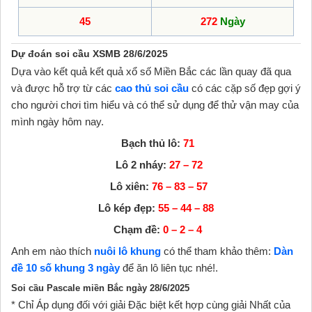
45
272
Ngày
Dự đoán soi cầu XSMB 28/6/2025
Dựa vào kết quả kết quả xổ số Miền Bắc các lần quay đã qua
và được hỗ trợ từ các
cao thủ soi cầu
có các cặp số đẹp gợi ý
cho người chơi tìm hiểu và có thể sử dụng để thử vận may của
mình ngày hôm nay.
Bạch thủ lô:
71
Lô 2 nháy:
27 – 72
Lô xiên:
76 – 83 – 57
Lô kép đẹp:
55 – 44 – 88
Chạm đề:
0 – 2 – 4
Anh em nào thích
nuôi lô khung
có thể tham khảo thêm:
Dàn
đề 10 số khung 3 ngày
để ăn lô liên tục nhé!.
Soi cầu Pascale miền Bắc ngày 28/6/2025
* Chỉ Áp dụng đối với giải Đặc biệt kết hợp cùng giải Nhất của