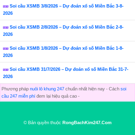
Soi cầu XSMB 3/8/2026 – Dự đoán xổ số Miền Bắc 3-8-
2026
Soi cầu XSMB 2/8/2026 – Dự đoán xổ số Miền Bắc 2-8-
2026
Soi cầu XSMB 1/8/2026 – Dự đoán xổ số Miền Bắc 1-8-
2026
Soi cầu XSMB 31/7/2026 – Dự đoán xổ số Miền Bắc 31-7-
2026
Phương pháp
nuôi lô khung 247
chuẩn nhất hiện nay - Cách
soi
cầu 247 miễn phí
đem lại hiệu quả cao -
© Bản quyền thuộc
RongBachKim247.Com