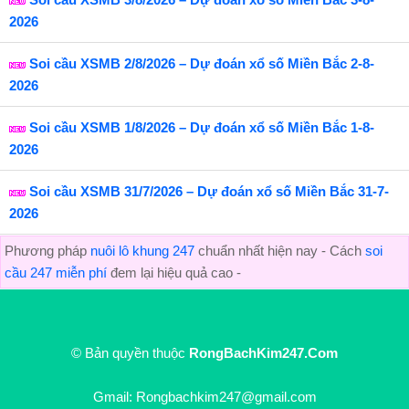
2026
Soi cầu XSMB 2/8/2026 – Dự đoán xổ số Miền Bắc 2-8-
2026
Soi cầu XSMB 1/8/2026 – Dự đoán xổ số Miền Bắc 1-8-
2026
Soi cầu XSMB 31/7/2026 – Dự đoán xổ số Miền Bắc 31-7-
2026
Phương pháp
nuôi lô khung 247
chuẩn nhất hiện nay - Cách
soi
cầu 247 miễn phí
đem lại hiệu quả cao -
© Bản quyền thuộc
RongBachKim247.Com
Gmail:
Rongbachkim247@gmail.com