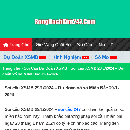
Trang Chủ
Giờ Vàng Chốt Số
Soi Cầu
Nuôi Lô
Dự Đoán XSMB
Kinh Nghiệm
Sổ Mơ
Trang chủ
›
Soi Cầu Dự Đoán XSMB
›
Soi cầu XSMB 29/1/2024 – Dự
đoán xổ số Miền Bắc 29-1-2024
Soi cầu XSMB 29/1/2024 – Dự đoán xổ số Miền Bắc 29-1-
2024
Soi cầu XSMB 29/1/2024
–
soi cầu 247
dự đoán kết quả xổ số
miền bắc hôm nay. Tham khảo phương pháp soi cầu miễn phí
ngày 29 tháng 1 năm 2024 có tỷ lệ chính xác cao. Mang đến