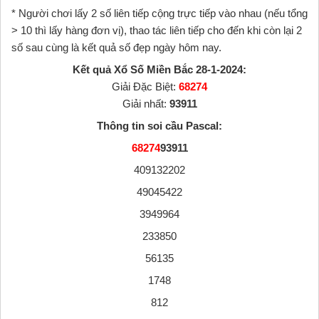
* Người chơi lấy 2 số liên tiếp cộng trực tiếp vào nhau (nếu tổng
> 10 thì lấy hàng đơn vị), thao tác liên tiếp cho đến khi còn lại 2
số sau cùng là kết quả số đẹp ngày hôm nay.
Kết quả Xổ Số Miền Bắc 28-1-2024:
Giải Đặc Biệt:
68274
Giải nhất:
93911
Thông tin soi cầu Pascal:
68274
93911
409132202
49045422
3949964
233850
56135
1748
812