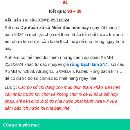
93
Kết quả:
93 – 39
Kết luận soi cầu XSMB 29/1/2024
Kết quả
Dự đoán xổ số Miền Bắc hôm nay
ngày 29 tháng 1
năm 2024 là một lựa chọn để tham khảo tốt nhất trước khi anh
em chưa tìm được cầu lô đề thích hợp để chơi trong ngày hôm
nay.
Anh em có thể theo dõi thêm những cách dự đoán XSMB
29/1/2024 khác từ các chuyên gia
rồng bạch kim 247
, soi cầu
XSMB win2888, Atrungroi, SXMB.vn, Kubet, Rồng bạch kim…
để có được bộ số chính xác nhất hàng ngày nhé.
Lưu ý:
Các bộ số chỉ dùng cho mục đích tham khảo, bạn nên
cân nhắc trước khi chơi và không chơi lô đề vì đó là bất hợp
pháp, chỉ nên chơi lô tô do nhà nước phát hành vừa vui vừa
đảm bảo ích nước lợi nhà bạn nhé
.
Cùng chuyên mục