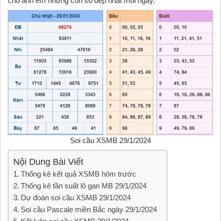
cho anh em những con số đẹp nhất mỗi ngày.
Soi cầu XSMB 29/1/2024
Nội Dung Bài Viết
Thống kê kết quả XSMB hôm trước
Thống kê tần suất lô gan MB 29/1/2024
Dự đoán soi cầu XSMB 29/1/2024
Soi cầu Pascale miền Bắc ngày 29/1/2024