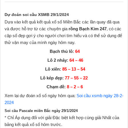
Dự đoán soi cầu XSMB 29/1/2024
Dựa vào kết quả kết quả xổ số Miền Bắc các lần quay đã qua
và được hỗ trợ từ các chuyên gia
rồng Bạch Kim 247
, có các
cặp số đẹp gợi ý cho người chơi tìm hiểu và có thể sử dụng để
thử vận may của mình ngày hôm nay.
Bạch thủ lô:
64
Lô 2 nháy:
64 – 46
Lô xiên:
85 – 13 – 54
Lô kép đẹp:
77 – 55 – 22
Chạm đề:
8 – 2 – 6
Xem lại dự đoán xổ số ngày hôm qua:
Soi cầu xsmb ngày 28-2-
2024
Soi cầu Pascale miền Bắc ngày 29/1/2024
* Chỉ Áp dụng đối với giải Đặc biệt kết hợp cùng giải Nhất của
bảng kết quả xổ số hôm trước.