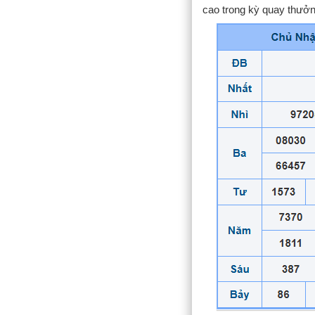
cao trong kỳ quay thưở