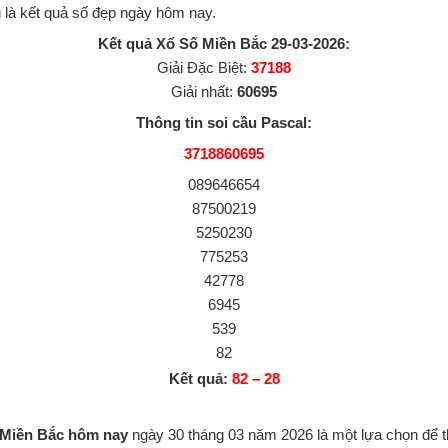
g là kết quả số đẹp ngày hôm nay.
Kết quả Xổ Số Miền Bắc 29-03-2026:
Giải Đặc Biệt:
37188
Giải nhất:
60695
Thông tin soi cầu Pascal:
37188
60695
089646654
87500219
5250230
775253
42778
6945
539
82
Kết quả:
82 – 28
 Miền Bắc hôm nay
ngày 30 tháng 03 năm 2026 là một lựa chọn để t