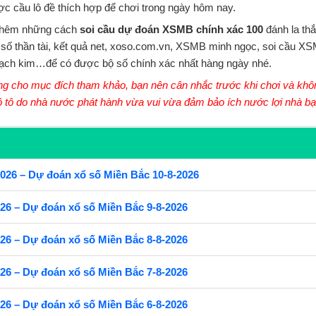
c cầu lô đề thích hợp để chơi trong ngày hôm nay.
 thêm những cách
soi cầu dự đoán XSMB chính xác 100
đánh la th
số thần tài, kết quả net, xoso.com.vn, XSMB minh ngọc, soi cầu XS
ạch kim…để có được bộ số chính xác nhất hàng ngày nhé.
g cho mục đích tham khảo, bạn nên cân nhắc trước khi chơi và không
lô tô do nhà nước phát hành vừa vui vừa đảm bảo ích nước lợi nhà bạ
026 – Dự đoán xổ số Miền Bắc 10-8-2026
26 – Dự đoán xổ số Miền Bắc 9-8-2026
26 – Dự đoán xổ số Miền Bắc 8-8-2026
26 – Dự đoán xổ số Miền Bắc 7-8-2026
26 – Dự đoán xổ số Miền Bắc 6-8-2026