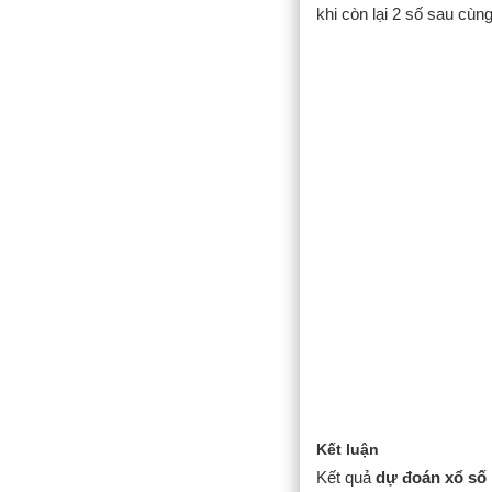
khi còn lại 2 số sau cùn
Kết luận
Kết quả
dự đoán xổ số