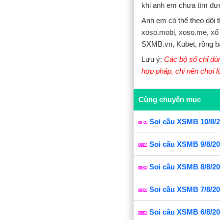
khi anh em chưa tìm đượ
Anh em có thể theo dõi
xoso.mobi, xoso.me, xổ 
SXMB.vn, Kubet, rồng b
Lưu ý:
Các bộ số chỉ dùn
hợp pháp, chỉ nên chơi 
Cùng chuyên mục
Soi cầu XSMB 10/8/2
Soi cầu XSMB 9/8/20
Soi cầu XSMB 8/8/20
Soi cầu XSMB 7/8/20
Soi cầu XSMB 6/8/20