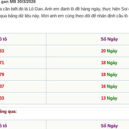
ô gan MB 30/3/2026
ta cần biết đó là Lô Gan. Anh em đánh lô đề hàng ngày, thực hiện So
qua bảng dữ liệu này. Mời anh em cùng theo dõi để nhận định cầu lô 
ô tô
Số Ngày
53
20
Ngày
71
18
Ngày
79
18
Ngày
37
16
Ngày
03
13
Ngày
háng qua:
ô tô
Số Ngày