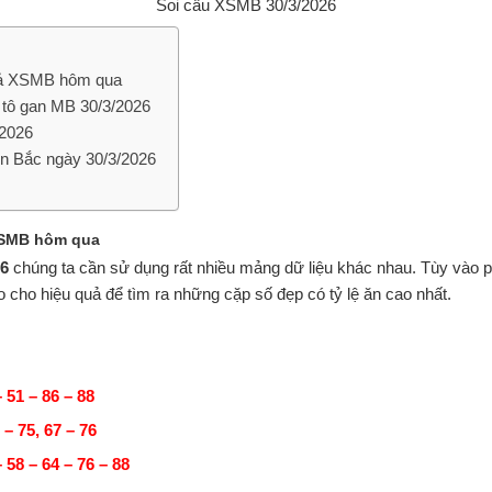
Soi cầu XSMB 30/3/2026
uả XSMB hôm qua
ô tô gan MB 30/3/2026
/2026
ền Bắc ngày 30/3/2026
XSMB hôm qua
6
chúng ta cần sử dụng rất nhiều mảng dữ liệu khác nhau. Tùy vào 
 cho hiệu quả để tìm ra những cặp số đẹp có tỷ lệ ăn cao nhất.
– 51 – 86 – 88
 – 75, 67 – 76
– 58 – 64 – 76 – 88