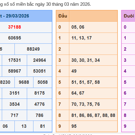
ng xổ số miền bắc ngày 30 tháng 03 năm 2026.