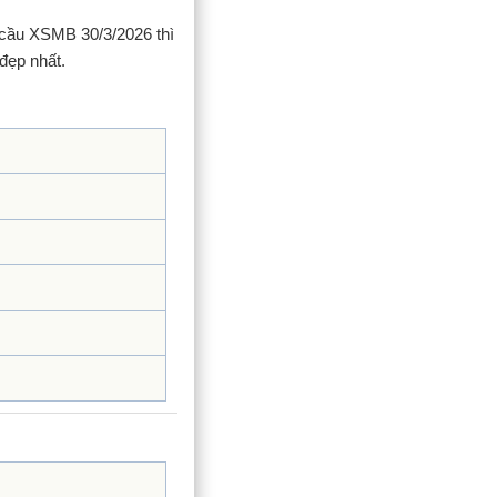
i cầu XSMB 30/3/2026 thì
đẹp nhất.