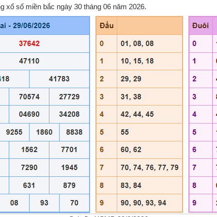
ng xổ số miền bắc ngày 30 tháng 06 năm 2026.