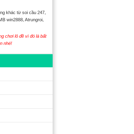
ng khác từ soi cầu 247,
MB win2888, Atrungroi,
 chơi lô đề vì đó là bất
n nhé!