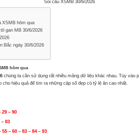
Soi cầu XSMB 30/6/2026
uả XSMB hôm qua
ô tô gan MB 30/6/2026
/2026
ền Bắc ngày 30/6/2026
XSMB hôm qua
6
chúng ta cần sử dụng rất nhiều mảng dữ liệu khác nhau. Tùy vào 
 cho hiệu quả để tìm ra những cặp số đẹp có tỷ lệ ăn cao nhất.
– 29 – 90
 – 83
– 55 – 60 – 83 – 84 – 93