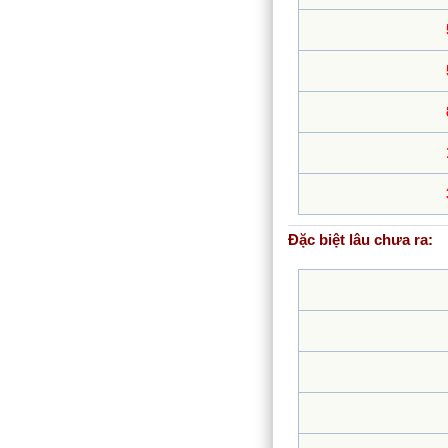
Đặc biệt lâu chưa ra: