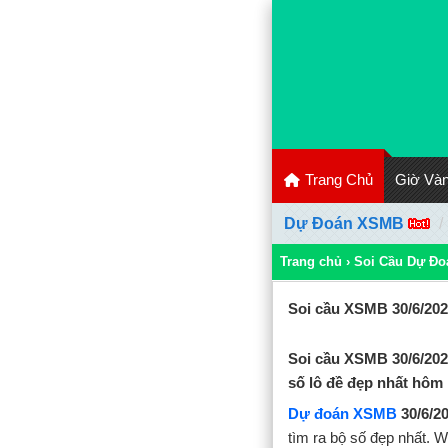
Trang Chủ
Giờ Vàn
Dự Đoán XSMB
Trang chủ
›
Soi Cầu Dự Đ
Soi cầu XSMB 30/6/202
Soi cầu XSMB 30/6/202
số lô đề đẹp nhất hôm 
Dự đoán XSMB
30/6/2
tìm ra bộ số đẹp nhất. 