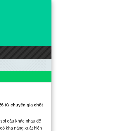
6 từ chuyên gia chốt
 soi cầu khác nhau để
có khả năng xuất hiện