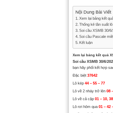
Nội Dung Bài Viết
Xem lại bảng kết q
Thống kê tần suất l
Soi cầu XSMB 30/6
Soi cầu Pascale mi
Kết luận
Xem lại bảng kết quả 
Soi cầu XSMB 30/6
/
202
bạn hãy phối kết hợp sao
Đặc biệt
37642
Lô kép
44 – 55 – 77
Lô về 2 nháy trở lên
08 
Lô về cả cặp
01 – 10, 38
Lô rơi hôm qua
01 – 42 