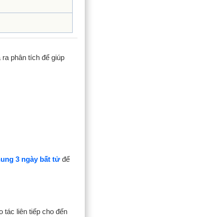
ra phân tích để giúp
hung 3 ngày bất tử
để
o tác liên tiếp cho đến