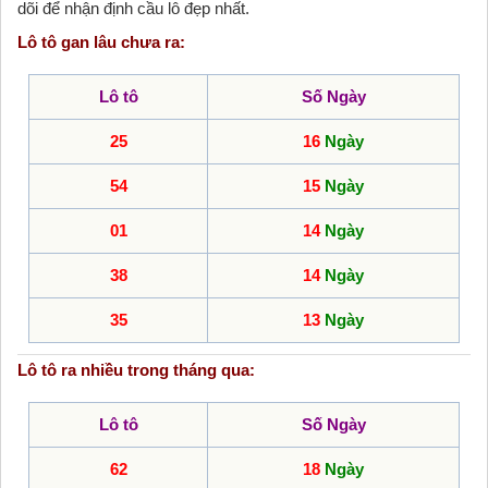
dõi để nhận định cầu lô đẹp nhất.
Lô tô gan lâu chưa ra:
Lô tô
Số Ngày
25
16
Ngày
54
15
Ngày
01
14
Ngày
38
14
Ngày
35
13
Ngày
Lô tô ra nhiều trong tháng qua:
Lô tô
Số Ngày
62
18
Ngày