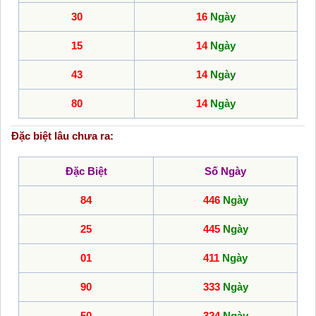
30
16
Ngày
15
14
Ngày
43
14
Ngày
80
14
Ngày
Đặc biệt lâu chưa ra:
Đặc Biệt
Số Ngày
84
446
Ngày
25
445
Ngày
01
411
Ngày
90
333
Ngày
50
324
Ngày