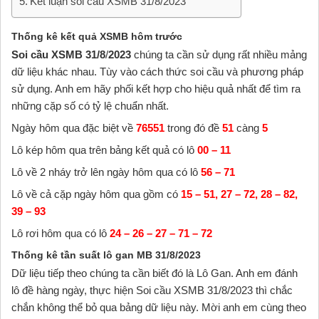
Kết luận soi cầu XSMB 31/8/2023
Thống kê kết quả XSMB hôm trước
Soi cầu XSMB 31/8
/
2023
chúng ta cần sử dụng rất nhiều mảng
dữ liệu khác nhau. Tùy vào cách thức soi cầu và phương pháp
sử dụng. Anh em hãy phối kết hợp cho hiệu quả nhất để tìm ra
những cặp số có tỷ lệ chuẩn nhất.
Ngày hôm qua đặc biệt về
76551
trong đó đề
51
càng
5
Lô kép hôm qua trên bảng kết quả có lô
00 – 11
Lô về 2 nháy trở lên ngày hôm qua có lô
56 – 71
Lô về cả cặp ngày hôm qua gồm có
15 – 51, 27 – 72, 28 – 82,
39 – 93
Lô rơi hôm qua có lô
24 – 26 – 27 – 71 – 72
Thống kê tần suất lô gan MB 31/8/2023
Dữ liệu tiếp theo chúng ta cần biết đó là Lô Gan. Anh em đánh
lô đề hàng ngày, thực hiện Soi cầu XSMB 31/8/2023 thì chắc
chắn không thể bỏ qua bảng dữ liệu này. Mời anh em cùng theo