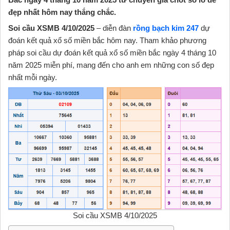
đẹp nhất hôm nay thắng chắc.
Soi cầu XSMB 4/10/2025
– diễn đàn
rồng bạch kim 247
dự
đoán kết quả xổ số miền bắc hôm nay. Tham khảo phương
pháp soi cầu dự đoán kết quả xổ số miền bắc ngày 4 tháng 10
năm 2025 miễn phí, mang đến cho anh em những con số đẹp
nhất mỗi ngày.
Soi cầu XSMB 4/10/2025