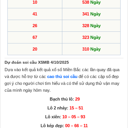
10
538
Ngày
41
341
Ngày
26
328
Ngày
67
323
Ngày
20
310
Ngày
Dự đoán soi cầu XSMB 4/10/2025
Dựa vào kết quả kết quả xổ số Miền Bắc các lần quay đã qua
và được hỗ trợ từ các
cao thủ soi cầu
để có các cặp số đẹp
gợi ý cho người chơi tìm hiểu và có thể sử dụng thử vận may
của mình ngày hôm nay.
Bạch thủ lô:
29
Lô 2 nháy:
15 – 51
Lô xiên:
10 – 05 – 93
Lô kép đẹp:
00 – 66 – 11