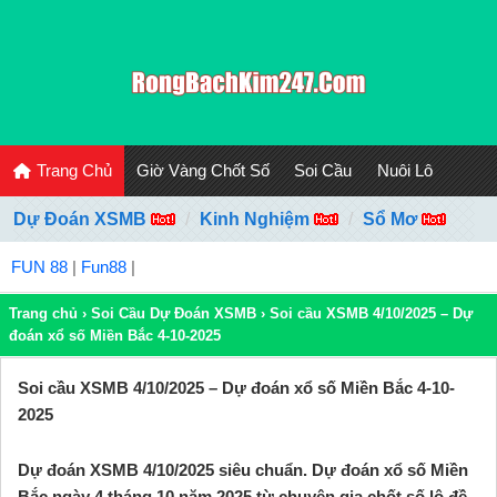
Trang Chủ
Giờ Vàng Chốt Số
Soi Cầu
Nuôi Lô
Dự Đoán XSMB
Kinh Nghiệm
Sổ Mơ
FUN 88
|
Fun88
|
Trang chủ
›
Soi Cầu Dự Đoán XSMB
›
Soi cầu XSMB 4/10/2025 – Dự
đoán xổ số Miền Bắc 4-10-2025
Soi cầu XSMB 4/10/2025 – Dự đoán xổ số Miền Bắc 4-10-
2025
Dự đoán XSMB 4/10/2025 siêu chuẩn. Dự đoán xổ số Miền
Bắc ngày 4 tháng 10 năm 2025 từ chuyên gia chốt số lô đề