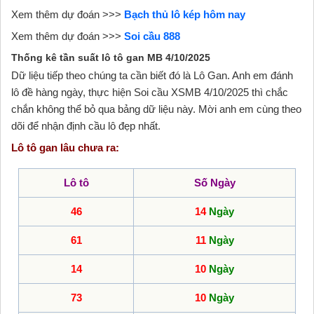
Xem thêm dự đoán >>>
Bạch thủ lô kép hôm nay
Xem thêm dự đoán >>>
Soi cầu 888
Thống kê tần suất lô tô gan MB 4/10/2025
Dữ liệu tiếp theo chúng ta cần biết đó là Lô Gan. Anh em đánh
lô đề hàng ngày, thực hiện Soi cầu XSMB 4/10/2025 thì chắc
chắn không thể bỏ qua bảng dữ liệu này. Mời anh em cùng theo
dõi để nhận định cầu lô đẹp nhất.
Lô tô gan lâu chưa ra:
Lô tô
Số Ngày
46
14
Ngày
61
11
Ngày
14
10
Ngày
73
10
Ngày