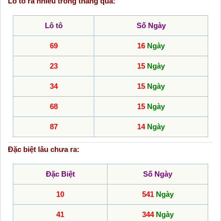
Lô tô ra nhiều trong tháng qua:
Lô tô
Số Ngày
69
16
Ngày
23
15
Ngày
34
15
Ngày
68
15
Ngày
87
14
Ngày
Đặc biệt lâu chưa ra:
Đặc Biệt
Số Ngày
10
541
Ngày
41
344
Ngày