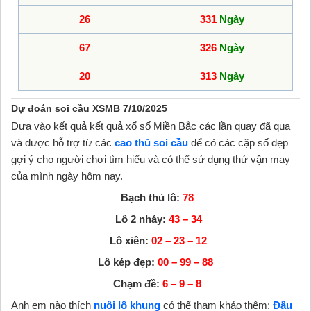
26
331
Ngày
67
326
Ngày
20
313
Ngày
Dự đoán soi cầu XSMB 7/10/2025
Dựa vào kết quả kết quả xổ số Miền Bắc các lần quay đã qua
và được hỗ trợ từ các
cao thủ soi cầu
để có các cặp số đẹp
gợi ý cho người chơi tìm hiểu và có thể sử dụng thử vận may
của mình ngày hôm nay.
Bạch thủ lô:
78
Lô 2 nháy:
43 – 34
Lô xiên:
02 – 23 – 12
Lô kép đẹp:
00 – 99 – 88
Chạm đề:
6 – 9 – 8
Anh em nào thích
nuôi lô khung
có thể tham khảo thêm:
Đầu