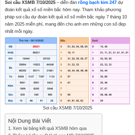
Soi cầu XSMB 7/10/2025
– diễn đàn
rồng bạch kim 247
dự
đoán kết quả xổ số miền bắc hôm nay. Tham khảo phương
pháp soi cầu dự đoán kết quả xổ số miền bắc ngày 7 tháng 10
năm 2025 miễn phí, mang đến cho anh em những con số đẹp
nhất mỗi ngày.
Soi cầu XSMB 7/10/2025
Nội Dung Bài Viết
Xem lại bảng kết quả XSMB hôm qua