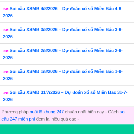
Soi cầu XSMB 4/8/2026 – Dự đoán xổ số Miền Bắc 4-8-
2026
Soi cầu XSMB 3/8/2026 – Dự đoán xổ số Miền Bắc 3-8-
2026
Soi cầu XSMB 2/8/2026 – Dự đoán xổ số Miền Bắc 2-8-
2026
Soi cầu XSMB 1/8/2026 – Dự đoán xổ số Miền Bắc 1-8-
2026
Soi cầu XSMB 31/7/2026 – Dự đoán xổ số Miền Bắc 31-7-
2026
Phương pháp
nuôi lô khung 247
chuẩn nhất hiện nay - Cách
soi
cầu 247 miễn phí
đem lại hiệu quả cao -