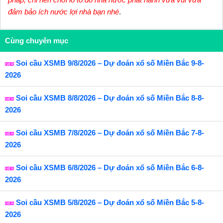
đảm bảo ích nước lợi nhà bạn nhé
.
Cùng chuyên mục
Soi cầu XSMB 9/8/2026 – Dự đoán xổ số Miền Bắc 9-8-
2026
Soi cầu XSMB 8/8/2026 – Dự đoán xổ số Miền Bắc 8-8-
2026
Soi cầu XSMB 7/8/2026 – Dự đoán xổ số Miền Bắc 7-8-
2026
Soi cầu XSMB 6/8/2026 – Dự đoán xổ số Miền Bắc 6-8-
2026
Soi cầu XSMB 5/8/2026 – Dự đoán xổ số Miền Bắc 5-8-
2026