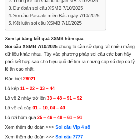
Thống kê tần suất lô tô gan MB 7/10/2025
Dự đoán soi cầu XSMB 7/10/2025
Soi cầu Pascale miền Bắc ngày 7/10/2025
Kết luận soi cầu XSMB 7/10/2025
Xem lại bảng kết quả XSMB hôm qua
Soi cầu XSMB 7/10
/
2025
chúng ta cần sử dụng rất nhiều mảng
dữ liệu khác nhau. Tùy vào phương pháp soi cầu các bạn hãy
phối kết hợp sao cho hiệu quả để tìm ra những cặp số đẹp có tỷ
lệ ăn cao nhất.
Đặc biệt
28021
Lô kép
11 – 22 – 33 – 44
Lô về 2 nháy trở lên
33 – 48 – 91 – 92
Lô về cả cặp
01 – 10, 04 – 40
Lô rơi hôm qua
25 – 46 – 48 – 61 – 91
Xem thêm dự đoán >>>
Soi cầu Vip 4 số
Xem thêm dự đoán >>>
Soi cầu 7777