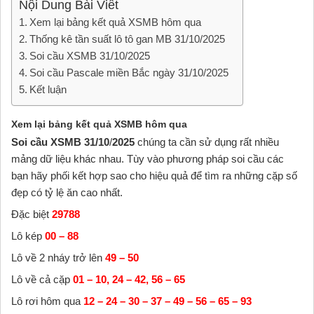
Nội Dung Bài Viết
Xem lại bảng kết quả XSMB hôm qua
Thống kê tần suất lô tô gan MB 31/10/2025
Soi cầu XSMB 31/10/2025
Soi cầu Pascale miền Bắc ngày 31/10/2025
Kết luận
Xem lại bảng kết quả XSMB hôm qua
Soi cầu XSMB 31/10
/
2025
chúng ta cần sử dụng rất nhiều
mảng dữ liệu khác nhau. Tùy vào phương pháp soi cầu các
bạn hãy phối kết hợp sao cho hiệu quả để tìm ra những cặp số
đẹp có tỷ lệ ăn cao nhất.
Đặc biệt
29788
Lô kép
00 – 88
Lô về 2 nháy trở lên
49 – 50
Lô về cả cặp
01 – 10, 24 – 42, 56 – 65
Lô rơi hôm qua
12 – 24 – 30 – 37 – 49 – 56 – 65 – 93