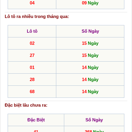
04
09
Ngày
Lô tô ra nhiều trong tháng qua:
Lô tô
Số Ngày
02
15
Ngày
27
15
Ngày
01
14
Ngày
28
14
Ngày
68
14
Ngày
Đặc biệt lâu chưa ra:
Đặc Biệt
Số Ngày
41
368
Ngày