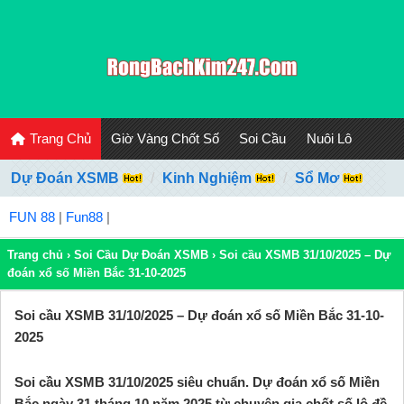
Trang Chủ
Giờ Vàng Chốt Số
Soi Cầu
Nuôi Lô
Dự Đoán XSMB
Kinh Nghiệm
Sổ Mơ
FUN 88
|
Fun88
|
Trang chủ
›
Soi Cầu Dự Đoán XSMB
›
Soi cầu XSMB 31/10/2025 – Dự
đoán xổ số Miền Bắc 31-10-2025
Soi cầu XSMB 31/10/2025 – Dự đoán xổ số Miền Bắc 31-10-
2025
Soi cầu XSMB 31/10/2025 siêu chuẩn. Dự đoán xổ số Miền
Bắc ngày 31 tháng 10 năm 2025 từ chuyên gia chốt số lô đề