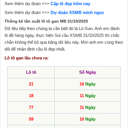
Xem thêm dự đoán >>>
Cặp lô đẹp hôm nay
Xem thêm dự đoán >>>
Dự đoán XSMB minh ngọc
Thống kê tần suất lô tô gan MB 31/10/2025
Dữ liệu tiếp theo chúng ta cần biết đó là Lô Gan. Anh em đánh
lô đề hàng ngày, thực hiện Soi cầu XSMB 31/10/2025 thì chắc
chắn không thể bỏ qua bảng dữ liệu này. Mời anh em cùng theo
dõi để nhận định cầu lô đẹp nhất.
Lô tô gan lâu chưa ra:
Lô tô
Số Ngày
21
16
Ngày
18
11
Ngày
77
11
Ngày
59
10
Ngày