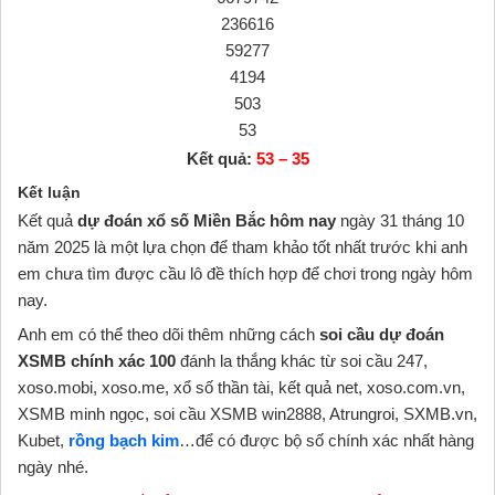
236616
59277
4194
503
53
Kết quả:
53 – 35
Kết luận
Kết quả
dự đoán xổ số Miền Bắc hôm nay
ngày 31 tháng 10
năm 2025 là một lựa chọn để tham khảo tốt nhất trước khi anh
em chưa tìm được cầu lô đề thích hợp để chơi trong ngày hôm
nay.
Anh em có thể theo dõi thêm những cách
soi cầu dự đoán
XSMB chính xác 100
đánh la thắng khác từ soi cầu 247,
xoso.mobi, xoso.me, xổ số thần tài, kết quả net, xoso.com.vn,
XSMB minh ngọc, soi cầu XSMB win2888, Atrungroi, SXMB.vn,
Kubet,
rồng bạch kim
…để có được bộ số chính xác nhất hàng
ngày nhé.