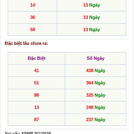
14
13
Ngày
36
13
Ngày
58
13
Ngày
Đặc biệt lâu chưa ra:
Đặc Biệt
Số Ngày
41
438
Ngày
51
364
Ngày
98
325
Ngày
13
248
Ngày
87
237
Ngày
Soi cầu XSMB 9/1/2026