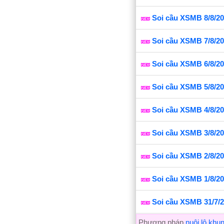
Soi cầu XSMB 8/8/20
Soi cầu XSMB 7/8/20
Soi cầu XSMB 6/8/20
Soi cầu XSMB 5/8/20
Soi cầu XSMB 4/8/20
Soi cầu XSMB 3/8/20
Soi cầu XSMB 2/8/20
Soi cầu XSMB 1/8/20
Soi cầu XSMB 31/7/2
Phương pháp
nuôi lô khu