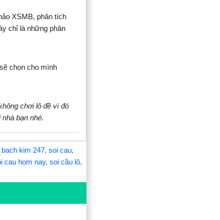
hảo XSMB, phân tích
ây chỉ là những phân
 sẽ chọn cho mình
hông chơi lô đề vì đó
i nhà bạn nhé.
 bach kim 247
,
soi cau
,
oi cau hom nay
,
soi cầu lô
,