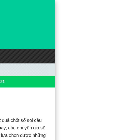
021
quả chốt số soi cầu
nay, các chuyên gia sẽ
à lựa chọn được những