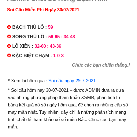
Soi Cầu Miễn Phí Ngày 30/07/2021
✪
BẠCH THỦ LÔ :
59
✪
SONG THỦ LÔ :
59-95 : 34-43
✪
LÔ XIÊN :
32-60 : 43-36
✪
ĐẶC BIỆT CHẠM :
1-0-3
Chúc các bạn chiến thắng.!
*
Xem lại hôm qua :
Soi cầu ngày 29-7-2021
*
Soi cầu hôm nay 30-07-2021 – được ADMIN đưa ra dựa
vào những phương pháp tham khảo XSMB, phân tích từ
bảng kết quả xổ số ngày hôm qua, để chọn ra những cặp số
may mắn nhất. Tuy nhiên, đây chỉ là những phân tích mang
tính chất để tham khảo xổ số miền Bắc. Chúc các bạn may
mắn.