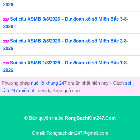
2026
Soi cầu XSMB 3/8/2026 – Dự đoán xổ số Miền Bắc 3-8-
2026
Soi cầu XSMB 2/8/2026 – Dự đoán xổ số Miền Bắc 2-8-
2026
Soi cầu XSMB 1/8/2026 – Dự đoán xổ số Miền Bắc 1-8-
2026
Phương pháp
nuôi lô khung 247
chuẩn nhất hiện nay - Cách
soi
cầu 247 miễn phí
đem lại hiệu quả cao -
© Bản quyền thuộc
RongBachKim247.Com
Gmail:
Rongbachkim247@gmail.com