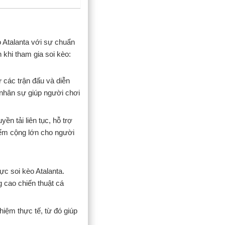
o Atalanta với sự chuẩn
h khi tham gia soi kèo:
ừ các trận đấu và diễn
y nhân sự giúp người chơi
ền tải liên tục, hỗ trợ
điểm cộng lớn cho người
ực soi kèo Atalanta.
 cao chiến thuật cá
hiệm thực tế, từ đó giúp