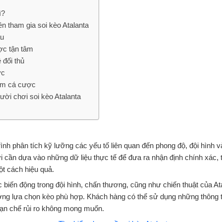
ì?
ên tham gia soi kèo Atalanta
âu
ợc tận tâm
 đối thủ
ợc
ệm cá cược
ười chơi soi kèo Atalanta
trình phân tích kỹ lưỡng các yếu tố liên quan đến phong độ, đội hình v
i cần dựa vào những dữ liệu thực tế để đưa ra nhận định chính xác,
ột cách hiệu quả.
c biến động trong đội hình, chấn thương, cũng như chiến thuật của At
ướng lựa chọn kèo phù hợp. Khách hàng có thể sử dụng những thông t
hạn chế rủi ro không mong muốn.