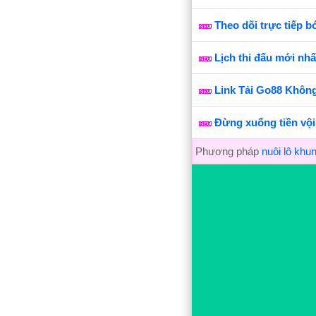
Theo dõi trực tiếp b
Lịch thi đấu mới nhấ
Link Tải Go88 Khôn
Đừng xuống tiền vội 
Phương pháp
nuôi lô khu