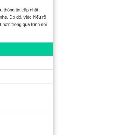
ếu thông tin cập nhật,
nhẹ. Do đó, việc hiểu rõ
 hơn trong quá trình soi