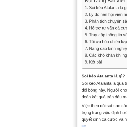
Nội Dung Bài Viết
Soi kèo Atalanta là g
Lý do nên hội viên n
Phân tích chuyên s
Hỗ trợ tư vấn cá cư
Truy cập thông tin về
Tối ưu hóa chiến lư
Nâng cao kinh nghi
Các khó khăn khi ng
Kết bài
Soi kèo Atalanta là gì?
Soi kèo Atalanta là quá 
đội bóng này. Người chơ
đoán kết quả trận đấu m
Việc theo dõi sát sao cá
trọng trong việc định h
quyết định cá cược và 