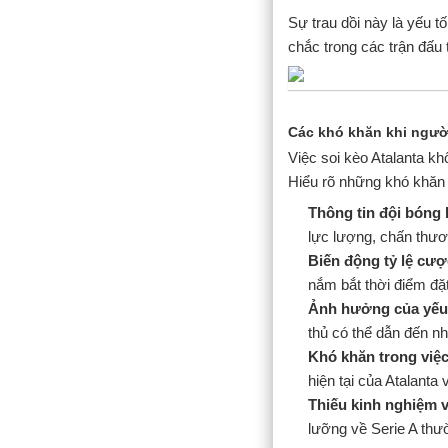
Sự trau dồi này là yếu t
chắc trong các trận đấu t
Các khó khăn khi người
Việc soi kèo Atalanta k
Hiểu rõ những khó khăn 
Thông tin đội bóng
lực lượng, chấn thươn
Biến động tỷ lệ cư
nắm bắt thời điểm đặt
Ảnh hưởng của yếu t
thủ có thể dẫn đến nh
Khó khăn trong việc
hiện tại của Atalanta
Thiếu kinh nghiệm 
lưỡng về Serie A thườ