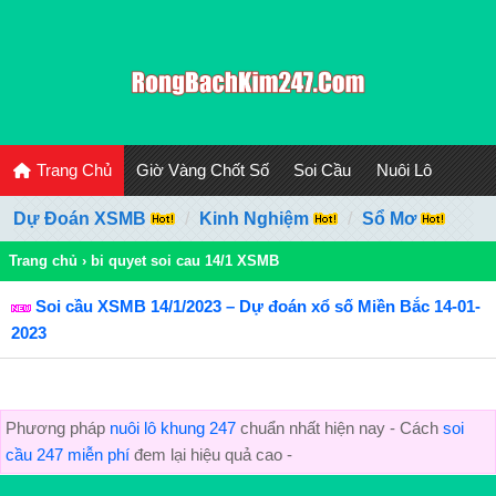
Trang Chủ
Giờ Vàng Chốt Số
Soi Cầu
Nuôi Lô
Dự Đoán XSMB
Kinh Nghiệm
Sổ Mơ
Trang chủ
›
bi quyet soi cau 14/1 XSMB
Soi cầu XSMB 14/1/2023 – Dự đoán xổ số Miền Bắc 14-01-
2023
Phương pháp
nuôi lô khung 247
chuẩn nhất hiện nay - Cách
soi
cầu 247 miễn phí
đem lại hiệu quả cao -