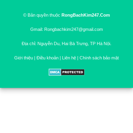
© Bản quyền thuộc
RongBachKim247.Com
Gmail:
Rongbachkim247@gmail.com
Địa chỉ: Nguyễn Du, Hai Bà Trưng, TP Hà Nội.
Giới thiệu
|
Điều khoản
|
Liên hệ
|
Chính sách bảo mật