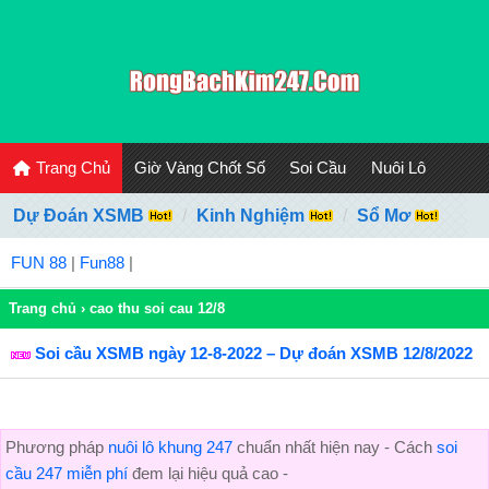
Trang Chủ
Giờ Vàng Chốt Số
Soi Cầu
Nuôi Lô
Dự Đoán XSMB
Kinh Nghiệm
Sổ Mơ
FUN 88
|
Fun88
|
Trang chủ
›
cao thu soi cau 12/8
Soi cầu XSMB ngày 12-8-2022 – Dự đoán XSMB 12/8/2022
Phương pháp
nuôi lô khung 247
chuẩn nhất hiện nay - Cách
soi
cầu 247 miễn phí
đem lại hiệu quả cao -