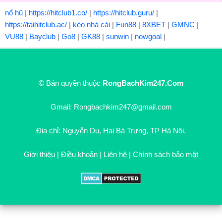
nổ hũ
|
https://hitclub1.co/
|
https://hitclub.guru/
|
https://taihitclub.ac/
|
kèo nhà cái
|
Fun88
|
8XBET
|
GMNC
|
VU88
|
Bayclub
|
Go8
|
GK88
|
sunwin
|
nowgoal
|
© Bản quyền thuộc
RongBachKim247.Com
Gmail:
Rongbachkim247@gmail.com
Địa chỉ: Nguyễn Du, Hai Bà Trưng, TP Hà Nội.
Giới thiệu
|
Điều khoản
|
Liên hệ
|
Chính sách bảo mật