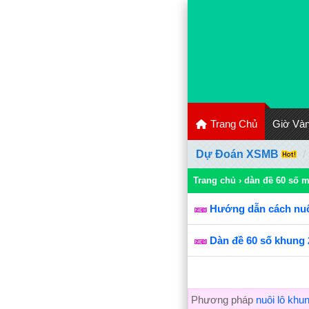
Trang Chủ
Giờ Vàn
Dự Đoán XSMB
Trang chủ
›
dàn đề 60 số m
Hướng dẫn cách nuôi
Dàn đề 60 số khung 
Phương pháp
nuôi lô khu