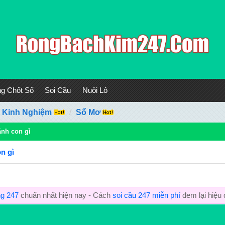
g Chốt Số
Soi Cầu
Nuôi Lô
Kinh Nghiệm
Sổ Mơ
ánh con gì
n gì
ng 247
chuẩn nhất hiện nay - Cách
soi cầu 247 miễn phí
đem lại hiệu 