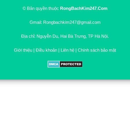
© Bản quyền thuộc
RongBachKim247.Com
Gmail:
Rongbachkim247@gmail.com
Địa chỉ: Nguyễn Du, Hai Bà Trưng, TP Hà Nội.
Giới thiệu
|
Điều khoản
|
Liên hệ
|
Chính sách bảo mật