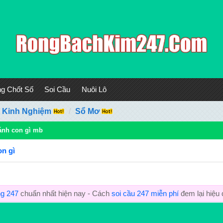
g Chốt Số
Soi Cầu
Nuôi Lô
Kinh Nghiệm
Sổ Mơ
ánh con gì mb
on gì
ng 247
chuẩn nhất hiện nay - Cách
soi cầu 247 miễn phí
đem lại hiệu 