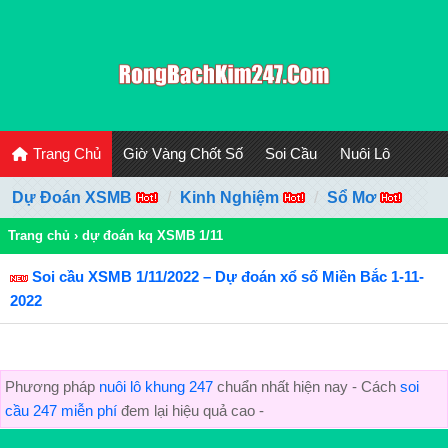
Trang Chủ
Giờ Vàng Chốt Số
Soi Cầu
Nuôi Lô
Dự Đoán XSMB
Kinh Nghiệm
Sổ Mơ
Trang chủ
›
dự đoán kq XSMB 1/11
Soi cầu XSMB 1/11/2022 – Dự đoán xổ số Miền Bắc 1-11-
2022
Phương pháp
nuôi lô khung 247
chuẩn nhất hiện nay - Cách
soi
cầu 247 miễn phí
đem lại hiệu quả cao -