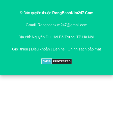
© Bản quyền thuộc
RongBachKim247.Com
Gmail:
Rongbachkim247@gmail.com
Địa chỉ: Nguyễn Du, Hai Bà Trưng, TP Hà Nội.
Giới thiệu
|
Điều khoản
|
Liên hệ
|
Chính sách bảo mật