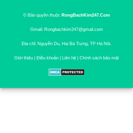
© Bản quyền thuộc
RongBachKim247.Com
Gmail:
Rongbachkim247@gmail.com
Địa chỉ: Nguyễn Du, Hai Bà Trưng, TP Hà Nội.
Giới thiệu
|
Điều khoản
|
Liên hệ
|
Chính sách bảo mật