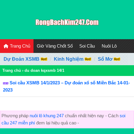
Trang Chủ
Giờ Vàng Chốt Số
Soi Cầu
Nuôi Lô
Dự Đoán XSMB
Kinh Nghiệm
Sổ Mơ
Trang chủ
›
du doan kqxsmb 14/1
Soi cầu XSMB 14/1/2023 – Dự đoán xổ số Miền Bắc 14-01-
2023
Phương pháp
nuôi lô khung 247
chuẩn nhất hiện nay - Cách
soi
cầu 247 miễn phí
đem lại hiệu quả cao -