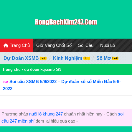
Trang Chủ
Giờ Vàng Chốt Số
Soi Cầu
Nuôi Lô
Dự Đoán XSMB
Kinh Nghiệm
Sổ Mơ
Trang chủ
›
du doan kqxsmb 5/9
Soi cầu XSMB 5/9/2022 – Dự đoán xổ số Miền Bắc 5-9-
2022
Phương pháp
nuôi lô khung 247
chuẩn nhất hiện nay - Cách
soi
cầu 247 miễn phí
đem lại hiệu quả cao -