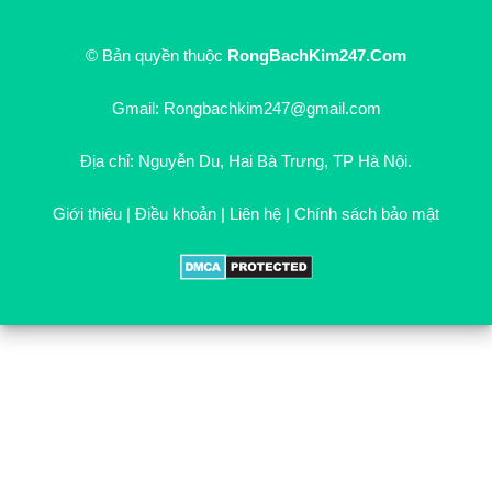
© Bản quyền thuộc
RongBachKim247.Com
Gmail:
Rongbachkim247@gmail.com
Địa chỉ: Nguyễn Du, Hai Bà Trưng, TP Hà Nội.
Giới thiệu
|
Điều khoản
|
Liên hệ
|
Chính sách bảo mật