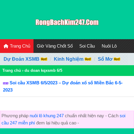
Trang Chủ
Giờ Vàng Chốt Số
Soi Cầu
Nuôi Lô
Dự Đoán XSMB
Kinh Nghiệm
Sổ Mơ
Trang chủ
›
du doan kqxsmb 6/5
Soi cầu XSMB 6/5/2023 – Dự đoán xổ số Miền Bắc 6-5-
2023
Phương pháp
nuôi lô khung 247
chuẩn nhất hiện nay - Cách
soi
cầu 247 miễn phí
đem lại hiệu quả cao -