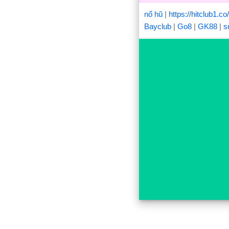
nổ hũ
|
https://hitclub1.co/
Bayclub
|
Go8
|
GK88
|
s