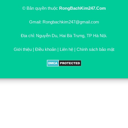
© Bản quyền thuộc
RongBachKim247.Com
Gmail:
Rongbachkim247@gmail.com
Địa chỉ: Nguyễn Du, Hai Bà Trưng, TP Hà Nội.
Giới thiệu
|
Điều khoản
|
Liên hệ
|
Chính sách bảo mật