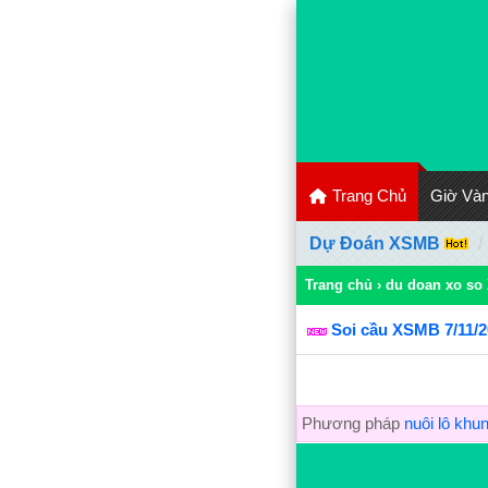
Trang Chủ
Giờ Vàn
Dự Đoán XSMB
Trang chủ
›
du doan xo so 
Soi cầu XSMB 7/11/2
Phương pháp
nuôi lô khu