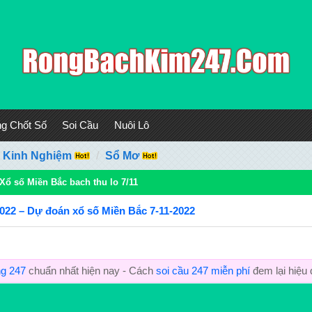
g Chốt Số
Soi Cầu
Nuôi Lô
Kinh Nghiệm
Sổ Mơ
Xổ số Miền Bắc bach thu lo 7/11
022 – Dự đoán xổ số Miền Bắc 7-11-2022
ng 247
chuẩn nhất hiện nay - Cách
soi cầu 247 miễn phí
đem lại hiệu 