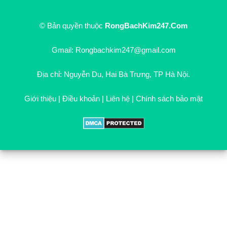
© Bản quyền thuộc
RongBachKim247.Com
Gmail:
Rongbachkim247@gmail.com
Địa chỉ: Nguyễn Du, Hai Bà Trưng, TP Hà Nội.
Giới thiệu
|
Điều khoản
|
Liên hệ
|
Chính sách bảo mật