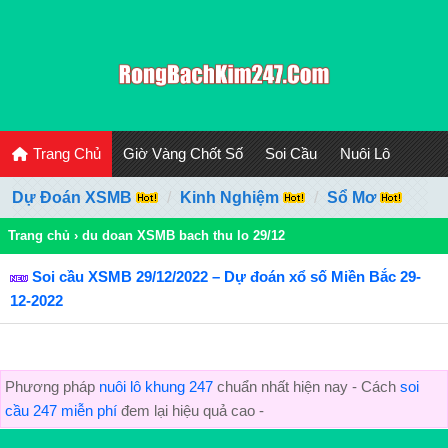
Trang Chủ
Giờ Vàng Chốt Số
Soi Cầu
Nuôi Lô
Dự Đoán XSMB
Kinh Nghiệm
Sổ Mơ
Trang chủ
›
du doan XSMB bach thu lo 29/12
Soi cầu XSMB 29/12/2022 – Dự đoán xổ số Miền Bắc 29-
12-2022
Phương pháp
nuôi lô khung 247
chuẩn nhất hiện nay - Cách
soi
cầu 247 miễn phí
đem lại hiệu quả cao -