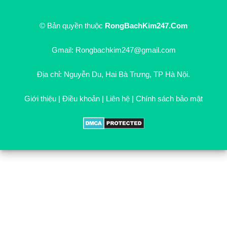
© Bản quyền thuộc
RongBachKim247.Com
Gmail:
Rongbachkim247@gmail.com
Địa chỉ: Nguyễn Du, Hai Bà Trưng, TP Hà Nội.
Giới thiệu
|
Điều khoản
|
Liên hệ
|
Chính sách bảo mật