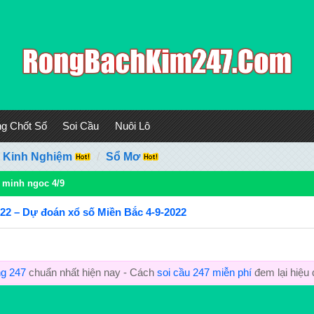
g Chốt Số
Soi Cầu
Nuôi Lô
Kinh Nghiệm
Sổ Mơ
minh ngoc 4/9
22 – Dự đoán xổ số Miền Bắc 4-9-2022
ng 247
chuẩn nhất hiện nay - Cách
soi cầu 247 miễn phí
đem lại hiệu 