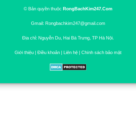
© Bản quyền thuộc
RongBachKim247.Com
Gmail:
Rongbachkim247@gmail.com
Địa chỉ: Nguyễn Du, Hai Bà Trưng, TP Hà Nội.
Giới thiệu
|
Điều khoản
|
Liên hệ
|
Chính sách bảo mật