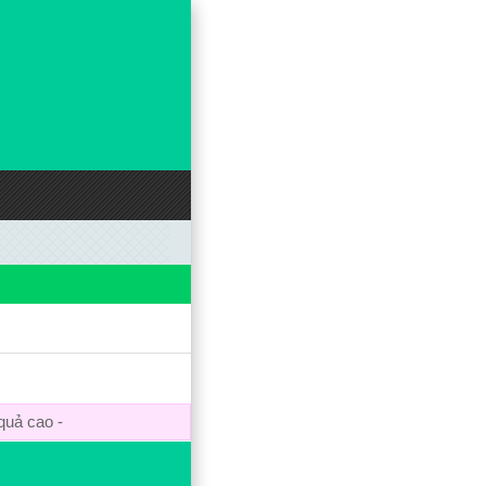
quả cao -