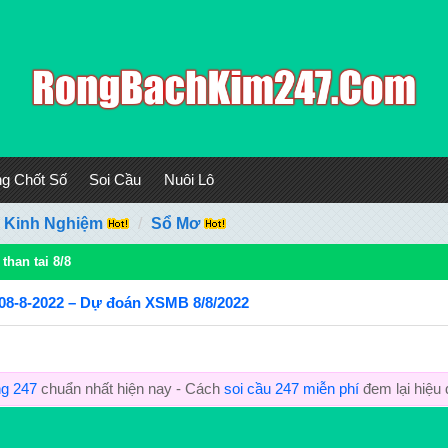
g Chốt Số
Soi Cầu
Nuôi Lô
Kinh Nghiệm
Sổ Mơ
han tai 8/8
08-8-2022 – Dự đoán XSMB 8/8/2022
ng 247
chuẩn nhất hiện nay - Cách
soi cầu 247 miễn phí
đem lại hiệu 