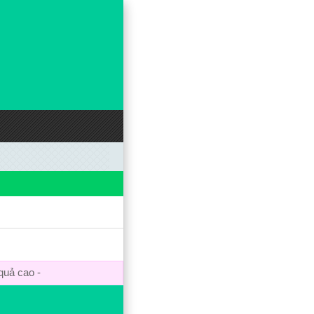
quả cao -