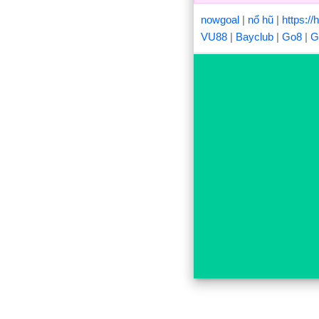
nowgoal
|
nổ hũ
|
https://
VU88
|
Bayclub
|
Go8
|
G