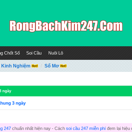
g Chốt Số
Soi Cầu
Nuôi Lô
Kinh Nghiệm
Sổ Mơ
3 ngày
khung 3 ngày
ng 247
chuẩn nhất hiện nay - Cách
soi cầu 247 miễn phí
đem lại hiệu 