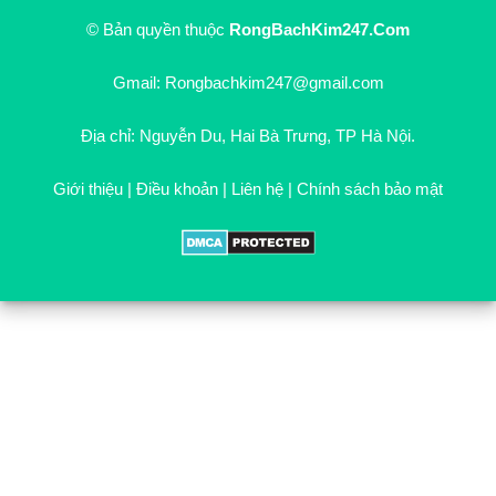
© Bản quyền thuộc
RongBachKim247.Com
Gmail:
Rongbachkim247@gmail.com
Địa chỉ: Nguyễn Du, Hai Bà Trưng, TP Hà Nội.
Giới thiệu
|
Điều khoản
|
Liên hệ
|
Chính sách bảo mật