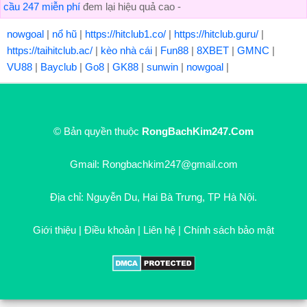
cầu 247 miễn phí
đem lại hiệu quả cao -
nowgoal
|
nổ hũ
|
https://hitclub1.co/
|
https://hitclub.guru/
|
https://taihitclub.ac/
|
kèo nhà cái
|
Fun88
|
8XBET
|
GMNC
|
VU88
|
Bayclub
|
Go8
|
GK88
|
sunwin
|
nowgoal
|
© Bản quyền thuộc
RongBachKim247.Com
Gmail:
Rongbachkim247@gmail.com
Địa chỉ: Nguyễn Du, Hai Bà Trưng, TP Hà Nội.
Giới thiệu
|
Điều khoản
|
Liên hệ
|
Chính sách bảo mật