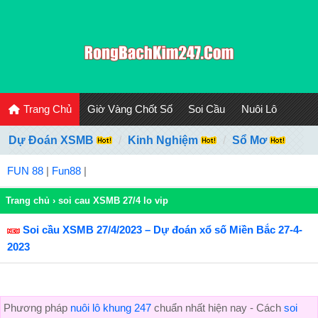
Trang Chủ
Giờ Vàng Chốt Số
Soi Cầu
Nuôi Lô
Dự Đoán XSMB
Kinh Nghiệm
Sổ Mơ
FUN 88
|
Fun88
|
Trang chủ
›
soi cau XSMB 27/4 lo vip
Soi cầu XSMB 27/4/2023 – Dự đoán xổ số Miền Bắc 27-4-
2023
Phương pháp
nuôi lô khung 247
chuẩn nhất hiện nay - Cách
soi