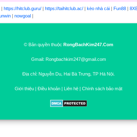
|
https://hitclub.guru/
|
https://taihitclub.ac/
|
kèo nhà cái
|
Fun88
|
8X
unwin
|
nowgoal
|
© Bản quyền thuộc
RongBachKim247.Com
Gmail:
Rongbachkim247@gmail.com
Địa chỉ: Nguyễn Du, Hai Bà Trưng, TP Hà Nội.
Giới thiệu
|
Điều khoản
|
Liên hệ
|
Chính sách bảo mật