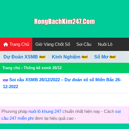
Trang Chủ
Giờ Vàng Chốt Số
Soi Cầu
Nuôi Lô
Dự Đoán XSMB
Kinh Nghiệm
Sổ Mơ
Trang chủ
›
Thống kê xsmb 26/12
Soi cầu XSMB 26/12/2022 – Dự đoán xổ số Miền Bắc 26-
12-2022
Phương pháp
nuôi lô khung 247
chuẩn nhất hiện nay - Cách
soi
cầu 247 miễn phí
đem lại hiệu quả cao -