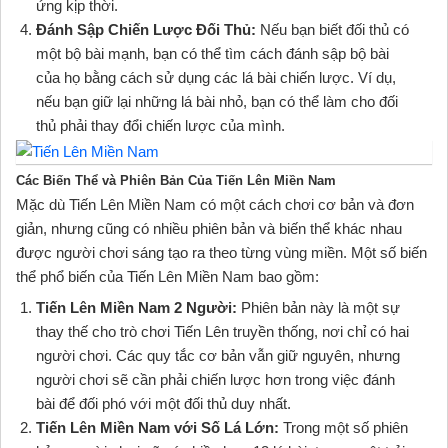
ứng kịp thời.
Đánh Sập Chiến Lược Đối Thủ:
Nếu bạn biết đối thủ có
một bộ bài mạnh, bạn có thể tìm cách đánh sập bộ bài
của họ bằng cách sử dụng các lá bài chiến lược. Ví dụ,
nếu bạn giữ lại những lá bài nhỏ, bạn có thể làm cho đối
thủ phải thay đổi chiến lược của mình.
Các Biến Thể và Phiên Bản Của Tiến Lên Miền Nam
Mặc dù Tiến Lên Miền Nam có một cách chơi cơ bản và đơn
giản, nhưng cũng có nhiều phiên bản và biến thể khác nhau
được người chơi sáng tạo ra theo từng vùng miền. Một số biến
thể phổ biến của Tiến Lên Miền Nam bao gồm:
Tiến Lên Miền Nam 2 Người:
Phiên bản này là một sự
thay thế cho trò chơi Tiến Lên truyền thống, nơi chỉ có hai
người chơi. Các quy tắc cơ bản vẫn giữ nguyên, nhưng
người chơi sẽ cần phải chiến lược hơn trong việc đánh
bài để đối phó với một đối thủ duy nhất.
Tiến Lên Miền Nam với Số Lá Lớn:
Trong một số phiên