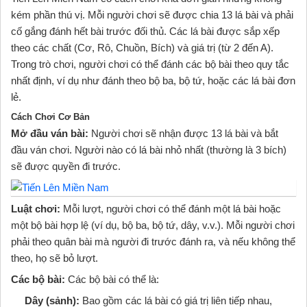
kém phần thú vị. Mỗi người chơi sẽ được chia 13 lá bài và phải
cố gắng đánh hết bài trước đối thủ. Các lá bài được sắp xếp
theo các chất (Cơ, Rô, Chuồn, Bích) và giá trị (từ 2 đến A).
Trong trò chơi, người chơi có thể đánh các bộ bài theo quy tắc
nhất định, ví dụ như đánh theo bộ ba, bộ tứ, hoặc các lá bài đơn
lẻ.
Cách Chơi Cơ Bản
Mở đầu ván bài:
Người chơi sẽ nhận được 13 lá bài và bắt
đầu ván chơi. Người nào có lá bài nhỏ nhất (thường là 3 bích)
sẽ được quyền đi trước.
Luật chơi:
Mỗi lượt, người chơi có thể đánh một lá bài hoặc
một bộ bài hợp lệ (ví dụ, bộ ba, bộ tứ, dây, v.v.). Mỗi người chơi
phải theo quân bài mà người đi trước đánh ra, và nếu không thể
theo, họ sẽ bỏ lượt.
Các bộ bài:
Các bộ bài có thể là:
Dây (sảnh):
Bao gồm các lá bài có giá trị liên tiếp nhau,