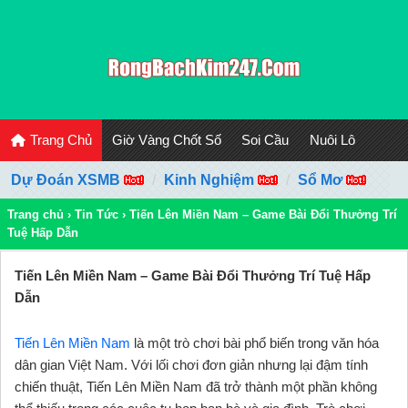
Trang Chủ
Giờ Vàng Chốt Số
Soi Cầu
Nuôi Lô
Dự Đoán XSMB
Kinh Nghiệm
Sổ Mơ
Trang chủ
›
Tin Tức
›
Tiến Lên Miền Nam – Game Bài Đổi Thưởng Trí
Tuệ Hấp Dẫn
Tiến Lên Miền Nam – Game Bài Đổi Thưởng Trí Tuệ Hấp
Dẫn
Tiến Lên Miền Nam
là một trò chơi bài phổ biến trong văn hóa
dân gian Việt Nam. Với lối chơi đơn giản nhưng lại đậm tính
chiến thuật, Tiến Lên Miền Nam đã trở thành một phần không