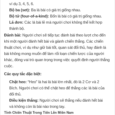
ví dụ 3, 4, 5, 6.
Bộ ba (set):
Ba lá bài có giá trị giống nhau.
Bộ tứ (four-of-a-kind):
Bốn lá bài có giá trị giống nhau.
Lá đơn:
Các lá bài lẻ mà người chơi không thể kết hợp
thành bộ.
Đánh bài:
Người chơi sẽ tiếp tục đánh bài theo lượt cho đến
khi một người đánh hết bài và giành chiến thắng. Các chiến
thuật chơi, ví dụ như giữ bài tốt, quan sát đối thủ, hay đánh lá
bài không mong muốn để làm rối loạn chiến lược của người
khác, đóng vai trò quan trọng trong việc quyết định người thắng
cuộc.
Các quy tắc đặc biệt:
Chặt heo:
“Heo” là hai lá bài lớn nhất, đó là 2 Cơ và 2
Bích. Người chơi có thể chặt heo để thắng các lá bài của
đối thủ.
Điều kiện thắng:
Người chơi sẽ thắng nếu đánh hết bài
và không còn lá bài nào trong tay.
Tính Chiến Thuật Trong Tiến Lên Miền Nam