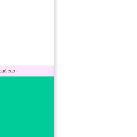
quả cao -