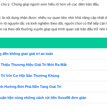
 chú ý. Chúng giúp người xem hiểu rõ hơn về cục diện trận đấu.
ục là nội dung nhận được nhiều sự quan tâm nhờ khả năng cập nhật di
 rõ nguyên tắc và kinh nghiệm theo dõi, người chơi có thể tiếp cận t
 và theo dõi thường xuyên giúp quá trình quan sát trận đấu trở nên 
đến không gian giải trí an toàn
 Thiệu Thương Hiệu Giải Trí Mới Ra Mắt
i Trí Với Cơ Hội Săn Thưởng Khủng
nh Hướng Bứt Phá Nền Tảng Giải Trí
thuận tiện cùng những cách rút tiền Xoso66 đơn giản