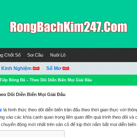
g Chốt Số
Soi Cầu
Nuôi Lô
Kinh Nghiệm
Sổ Mơ
Tiếp Bóng Đá – Theo Dõi Diễn Biến Mọi Giải Đấu
heo Dõi Diễn Biến Mọi Giải Đấu
z
là hình thức theo dõi diễn biến trận đấu theo thời gian thực với thôn
ung vào các khía cạnh quan trọng liên quan đến quá trình theo dõi và 
chuyển động mới nhất trên sân cỏ để kịp thời nắm bắt mọi diễn biến