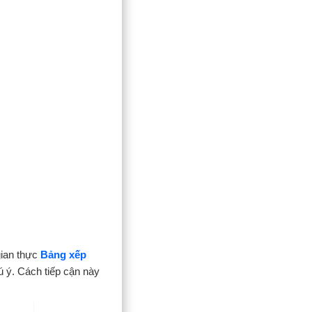
gian thực
Bảng xếp
ú ý. Cách tiếp cận này