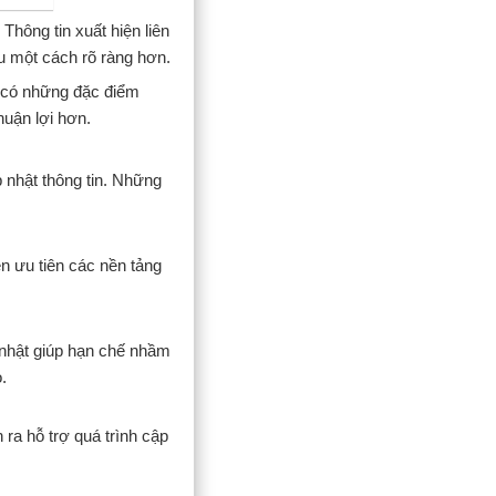
hông tin xuất hiện liên
ấu một cách rõ ràng hơn.
ẽ có những đặc điểm
thuận lợi hơn.
 nhật thông tin. Những
ên ưu tiên các nền tảng
p nhật giúp hạn chế nhầm
.
 ra hỗ trợ quá trình cập