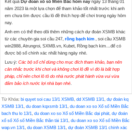
Kết quả
Dự đoán xổ số Miền Bắc hôm nay
ngày 13 tháng 01
năm 2023 là một lựa chọn để tham khảo tốt nhất trước khi anh
em chưa tìm được cầu lô đề thích hợp để chơi trong ngày hôm
nay.
Anh em có thể theo dõi thêm những cách dự đoán XSMB khác
từ các chuyên gia soi cầu 247,
rồng bạch kim
, soi cầu XSMB
win2888, Atrungroi, SXMB.vn, Kubet, Rồng bạch kim…để có
được bộ số chính xác nhất hàng ngày nhé.
Lưu ý:
Các bộ số chỉ dùng cho mục đích tham khảo, bạn nên
cân nhắc trước khi chơi và không chơi lô đề vì đó là bất hợp
pháp, chỉ nên chơi lô tô do nhà nước phát hành vừa vui vừa
đảm bảo ích nước lợi nhà bạn nhé
.
Từ Khóa:
bi quyet soi cau 13/1 XSMB
,
dd XSMB 13/1
,
dự đoán kq
XSMB 13/1
,
du doan kqxsmb 13/1
,
du doan xo so Xổ số Miền Bắc
bach thu lo 13/1
,
du doan xo so Xổ số Miền Bắc dại phát
,
dự đoán
xổ số Xổ số Miền Bắc thần tài 13/1
,
du doan xo so Xổ số Miền Bắc
wap.vn 13/1
,
du doan XSMB 13/1
,
dự đoán XSMB 13/1 chính xác