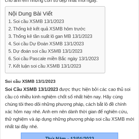
cho anh em những con số đẹp nhất mỗi ngày.
Nội Dung Bài Viết
Soi cầu XSMB 13/1/2023
Thống kê kết quả XSMB hôm trước
Thống kê tần suất lô gan MB 13/1/2023
Soi cầu Dự Đoán XSMB 13/1/2023
Dự đoán soi cầu XSMB 13/1/2023
Soi cầu Pascale miền Bắc ngày 13/1/2023
Kết luận soi cầu XSMB 13/1/2023
Soi cầu XSMB 13/1/2023
Soi Cầu XSMB 13/1/2023
được thực hiện bởi các cao thủ soi
cầu có nhiều kinh nghiệm chốt số nhất hiện nay. Hãy cùng
chúng tôi theo dõi những phương pháp, cách bắt lô đề chính
xác hôm nay nhé. Anh em nên dành thời gian để nghiên cứu,
thử nghiệm và áp dụng những phương pháp soi cầu XSMB mới
nhất tại đây nhé.