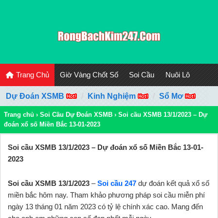
Trang Chủ
Giờ Vàng Chốt Số
Soi Cầu
Nuôi Lô
Dự Đoán XSMB
Kinh Nghiệm
Sổ Mơ
Trang chủ
›
Soi Cầu Dự Đoán XSMB
›
Soi cầu XSMB 13/1/2023 – Dự
đoán xổ số Miền Bắc 13-01-2023
Soi cầu XSMB 13/1/2023 – Dự đoán xổ số Miền Bắc 13-01-
2023
Soi cầu XSMB 13/1/2023
–
Soi cầu 247
dự đoán kết quả xổ số
miền bắc hôm nay. Tham khảo phương pháp soi cầu miễn phí
ngày 13 tháng 01 năm 2023 có tỷ lệ chính xác cao. Mang đến