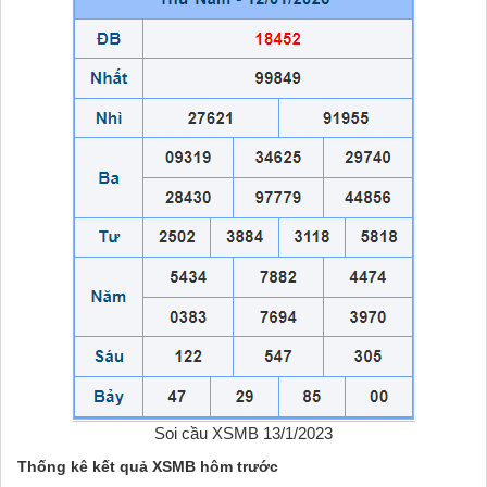
Soi cầu XSMB 13/1/2023
Thống kê kết quả XSMB hôm trước