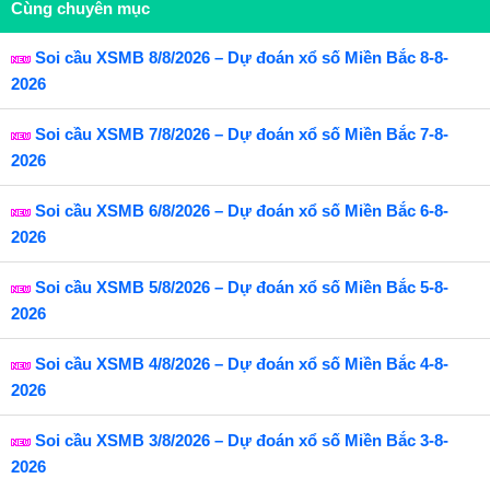
Cùng chuyên mục
Soi cầu XSMB 8/8/2026 – Dự đoán xổ số Miền Bắc 8-8-
2026
Soi cầu XSMB 7/8/2026 – Dự đoán xổ số Miền Bắc 7-8-
2026
Soi cầu XSMB 6/8/2026 – Dự đoán xổ số Miền Bắc 6-8-
2026
Soi cầu XSMB 5/8/2026 – Dự đoán xổ số Miền Bắc 5-8-
2026
Soi cầu XSMB 4/8/2026 – Dự đoán xổ số Miền Bắc 4-8-
2026
Soi cầu XSMB 3/8/2026 – Dự đoán xổ số Miền Bắc 3-8-
2026