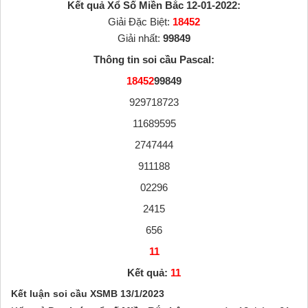
Kết quả Xổ Số Miền Bắc 12-01-2022:
Giải Đặc Biệt:
18452
Giải nhất:
99849
Thông tin soi cầu Pascal:
18452
99849
929718723
11689595
2747444
911188
02296
2415
656
11
Kết quả:
11
Kết luận soi cầu XSMB 13/1/2023