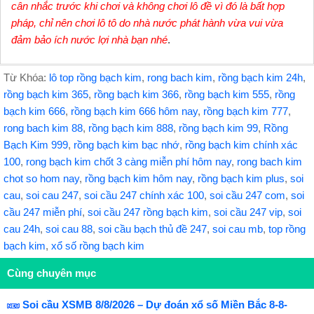
cân nhắc trước khi chơi và không chơi lô đề vì đó là bất hợp
pháp, chỉ nên chơi lô tô do nhà nước phát hành vừa vui vừa
đảm bảo ích nước lợi nhà bạn nhé
.
Từ Khóa:
lô top rồng bạch kim
,
rong bach kim
,
rồng bạch kim 24h
,
rồng bạch kim 365
,
rồng bạch kim 366
,
rồng bạch kim 555
,
rồng
bạch kim 666
,
rồng bạch kim 666 hôm nay
,
rồng bạch kim 777
,
rong bach kim 88
,
rồng bạch kim 888
,
rồng bạch kim 99
,
Rồng
Bạch Kim 999
,
rồng bạch kim bạc nhớ
,
rồng bạch kim chính xác
100
,
rong bạch kim chốt 3 càng miễn phí hôm nay
,
rong bach kim
chot so hom nay
,
rồng bạch kim hôm nay
,
rồng bạch kim plus
,
soi
cau
,
soi cau 247
,
soi cầu 247 chính xác 100
,
soi cầu 247 com
,
soi
cầu 247 miễn phí
,
soi cầu 247 rồng bạch kim
,
soi cầu 247 vip
,
soi
cau 24h
,
soi cau 88
,
soi cầu bạch thủ đề 247
,
soi cau mb
,
top rồng
bạch kim
,
xổ số rồng bạch kim
Cùng chuyên mục
Soi cầu XSMB 8/8/2026 – Dự đoán xổ số Miền Bắc 8-8-