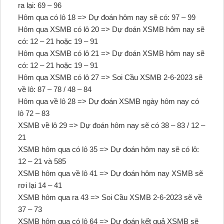
ra lại: 69 – 96
Hôm qua có lô 18 => Dự đoán hôm nay sẽ có: 97 – 99
Hôm qua XSMB có lô 20 => Dự đoán XSMB hôm nay sẽ
có: 12 – 21 hoặc 19 – 91
Hôm qua XSMB có lô 21 => Dự đoán XSMB hôm nay sẽ
có: 12 – 21 hoặc 19 – 91
Hôm qua XSMB có lô 27 => Soi Cầu XSMB 2-6-2023 sẽ
về lô: 87 – 78 / 48 – 84
Hôm qua về lô 28 => Dự đoán XSMB ngày hôm nay có
lô 72 – 83
XSMB về lô 29 => Dự đoán hôm nay sẽ có 38 – 83 / 12 –
21
XSMB hôm qua có lô 35 => Dự đoán hôm nay sẽ có lô:
12 – 21 và 585
XSMB hôm qua về lô 41 => Dự đoán hôm nay XSMB sẽ
rơi lại 14 – 41
XSMB hôm qua ra 43 => Soi Cầu XSMB 2-6-2023 sẽ về
37 – 73
XSMB hôm qua có lô 64 => Dự đoán kết quả XSMB sẽ