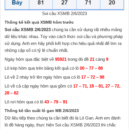
Soi cầu XSMB 2/6/2023
Thống kê kết quả XSMB hôm trước
Soi cầu XSMB 2/6
/
2023
chúng ta cần sử dụng rất nhiều mảng
dữ liệu khác nhau. Tùy vào cách thức soi cầu và phương pháp
sử dụng. Anh em hãy phối kết hợp cho hiệu quả nhất để tìm ra
những cặp số có tỷ lệ chuẩn nhất.
Ngày hôm qua đặc biệt về
95921
trong đó đề
21
càng
9
Lô kép hôm qua trên bảng kết quả có lô
00 – 77 – 88
Lô về 2 nháy trở lên ngày hôm qua có lô
17 – 72 – 98
Lô về cả cặp ngày hôm qua gồm có
17 – 71, 18 – 81, 27 – 72,
28 – 82
Lô rơi hôm qua có lô
43 – 79 – 91
Thống kê tần suất lô gan MB 2/6/2023
Dữ liệu tiếp theo chúng ta cần biết đó là Lô Gan. Anh em đánh
lô đề hàng ngày, thực hiện Soi cầu XSMB 2/6/2023 thì chắc