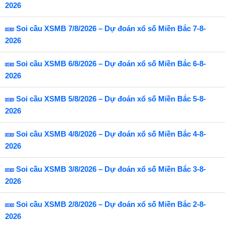
2026
Soi cầu XSMB 7/8/2026 – Dự đoán xổ số Miền Bắc 7-8-
2026
Soi cầu XSMB 6/8/2026 – Dự đoán xổ số Miền Bắc 6-8-
2026
Soi cầu XSMB 5/8/2026 – Dự đoán xổ số Miền Bắc 5-8-
2026
Soi cầu XSMB 4/8/2026 – Dự đoán xổ số Miền Bắc 4-8-
2026
Soi cầu XSMB 3/8/2026 – Dự đoán xổ số Miền Bắc 3-8-
2026
Soi cầu XSMB 2/8/2026 – Dự đoán xổ số Miền Bắc 2-8-
2026