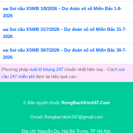
Soi cầu XSMB 1/8/2026 – Dự đoán xổ số Miền Bắc 1-8-
2026
Soi cầu XSMB 31/7/2026 – Dự đoán xổ số Miền Bắc 31-7-
2026
Soi cầu XSMB 30/7/2026 – Dự đoán xổ số Miền Bắc 30-7-
2026
Phương pháp
nuôi lô khung 247
chuẩn nhất hiện nay - Cách
soi
cầu 247 miễn phí
đem lại hiệu quả cao -
© Bản quyền thuộc
RongBachKim247.Com
Gmail:
Rongbachkim247@gmail.com
Địa chỉ: Nguyễn Du, Hai Bà Trưng, TP Hà Nội.