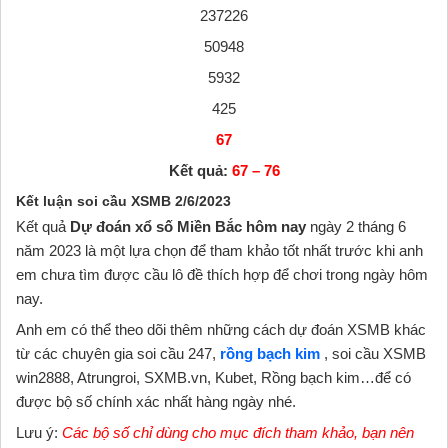
237226
50948
5932
425
67
Kết quả:
67 – 76
Kết luận soi cầu XSMB 2/6/2023
Kết quả
Dự đoán xổ số Miền Bắc hôm nay
ngày 2 tháng 6
năm 2023 là một lựa chọn để tham khảo tốt nhất trước khi anh
em chưa tìm được cầu lô đề thích hợp để chơi trong ngày hôm
nay.
Anh em có thể theo dõi thêm những cách dự đoán XSMB khác
từ các chuyên gia soi cầu 247,
rồng bạch kim
, soi cầu XSMB
win2888, Atrungroi, SXMB.vn, Kubet, Rồng bạch kim…để có
được bộ số chính xác nhất hàng ngày nhé.
Lưu ý:
Các bộ số chỉ dùng cho mục đích tham khảo, bạn nên