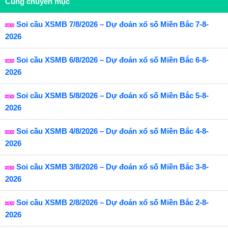
Cùng chuyên mục
Soi cầu XSMB 7/8/2026 – Dự đoán xổ số Miền Bắc 7-8-
2026
Soi cầu XSMB 6/8/2026 – Dự đoán xổ số Miền Bắc 6-8-
2026
Soi cầu XSMB 5/8/2026 – Dự đoán xổ số Miền Bắc 5-8-
2026
Soi cầu XSMB 4/8/2026 – Dự đoán xổ số Miền Bắc 4-8-
2026
Soi cầu XSMB 3/8/2026 – Dự đoán xổ số Miền Bắc 3-8-
2026
Soi cầu XSMB 2/8/2026 – Dự đoán xổ số Miền Bắc 2-8-
2026