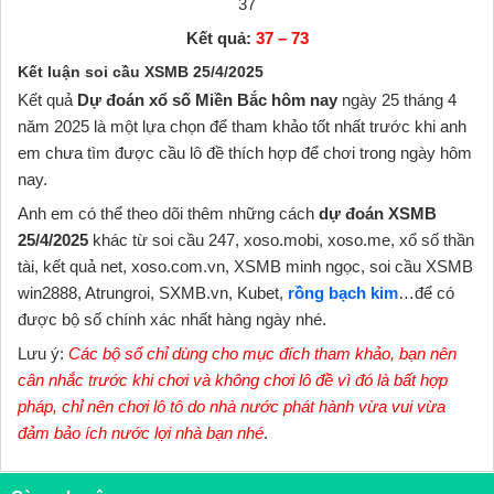
37
Kết quả:
37 – 73
Kết luận soi cầu XSMB 25/4/2025
Kết quả
Dự đoán xổ số Miền Bắc hôm nay
ngày 25 tháng 4
năm 2025 là một lựa chọn để tham khảo tốt nhất trước khi anh
em chưa tìm được cầu lô đề thích hợp để chơi trong ngày hôm
nay.
Anh em có thể theo dõi thêm những cách
dự đoán XSMB
25/4/2025
khác từ soi cầu 247, xoso.mobi, xoso.me, xổ số thần
tài, kết quả net, xoso.com.vn, XSMB minh ngọc, soi cầu XSMB
win2888, Atrungroi, SXMB.vn, Kubet,
rồng bạch kim
…để có
được bộ số chính xác nhất hàng ngày nhé.
Lưu ý:
Các bộ số chỉ dùng cho mục đích tham khảo, bạn nên
cân nhắc trước khi chơi và không chơi lô đề vì đó là bất hợp
pháp, chỉ nên chơi lô tô do nhà nước phát hành vừa vui vừa
đảm bảo ích nước lợi nhà bạn nhé
.