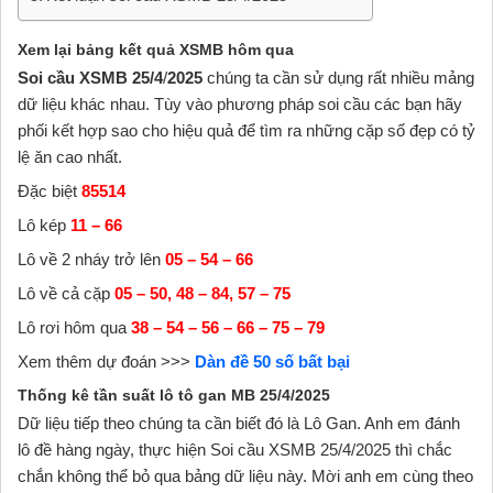
Xem lại bảng kết quả XSMB hôm qua
Soi cầu XSMB 25/4
/
2025
chúng ta cần sử dụng rất nhiều mảng
dữ liệu khác nhau. Tùy vào phương pháp soi cầu các bạn hãy
phối kết hợp sao cho hiệu quả để tìm ra những cặp số đẹp có tỷ
lệ ăn cao nhất.
Đặc biệt
85514
Lô kép
11 – 66
Lô về 2 nháy trở lên
05 – 54 – 66
Lô về cả cặp
05 – 50, 48 – 84, 57 – 75
Lô rơi hôm qua
38 – 54 – 56 – 66 – 75 – 79
Xem thêm dự đoán >>>
Dàn đề 50 số bất bại
Thống kê tần suất lô tô gan MB 25/4/2025
Dữ liệu tiếp theo chúng ta cần biết đó là Lô Gan. Anh em đánh
lô đề hàng ngày, thực hiện Soi cầu XSMB 25/4/2025 thì chắc
chắn không thể bỏ qua bảng dữ liệu này. Mời anh em cùng theo