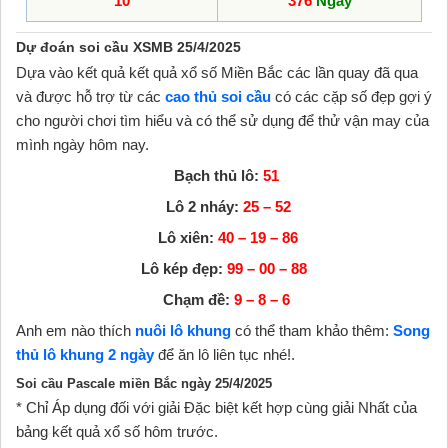
10
376
Ngày
Dự đoán soi cầu XSMB 25/4/2025
Dựa vào kết quả kết quả xổ số Miền Bắc các lần quay đã qua
và được hỗ trợ từ các
cao thủ soi cầu
có các cặp số đẹp gợi ý
cho người chơi tìm hiểu và có thể sử dụng để thử vận may của
mình ngày hôm nay.
Bạch thủ lô:
51
Lô 2 nháy:
25 – 52
Lô xiên:
40 – 19 – 86
Lô kép đẹp:
99 – 00 – 88
Chạm đề:
9 – 8 – 6
Anh em nào thích
nuôi lô khung
có thể tham khảo thêm:
Song
thủ lô khung 2 ngày
để ăn lô liên tục nhé!.
Soi cầu Pascale miền Bắc ngày 25/4/2025
* Chỉ Áp dụng đối với giải Đặc biệt kết hợp cùng giải Nhất của
bảng kết quả xổ số hôm trước.