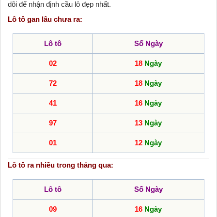
dõi để nhận định cầu lô đẹp nhất.
Lô tô gan lâu chưa ra:
Lô tô
Số Ngày
02
18
Ngày
72
18
Ngày
41
16
Ngày
97
13
Ngày
01
12
Ngày
Lô tô ra nhiều trong tháng qua:
Lô tô
Số Ngày
09
16
Ngày