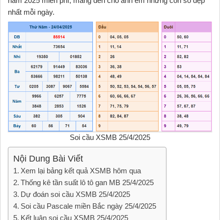
năm 2025 miễn phí, mang đến cho anh em những con số đẹp
nhất mỗi ngày.
Soi cầu XSMB 25/4/2025
Nội Dung Bài Viết
Xem lại bảng kết quả XSMB hôm qua
Thống kê tần suất lô tô gan MB 25/4/2025
Dự đoán soi cầu XSMB 25/4/2025
Soi cầu Pascale miền Bắc ngày 25/4/2025
Kết luận soi cầu XSMB 25/4/2025