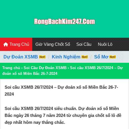
Trang Chủ
Giờ Vàng Chốt Số
Soi Cầu
Nuôi Lô
Dự Đoán XSMB
Kinh Nghiệm
Sổ Mơ
Trang chủ
›
Soi Cầu Dự Đoán XSMB
›
Soi cầu XSMB 26/7/2024 – Dự
đoán xổ số Miền Bắc 26-7-2024
Soi cầu XSMB 26/7/2024 – Dự đoán xổ số Miền Bắc 26-7-
2024
Soi cầu XSMB 26/7/2024 siêu chuẩn. Dự đoán xổ số Miền
Bắc ngày 26 tháng 7 năm 2024 từ chuyên gia chốt số lô đề
đẹp nhất hôm nay thắng chắc.