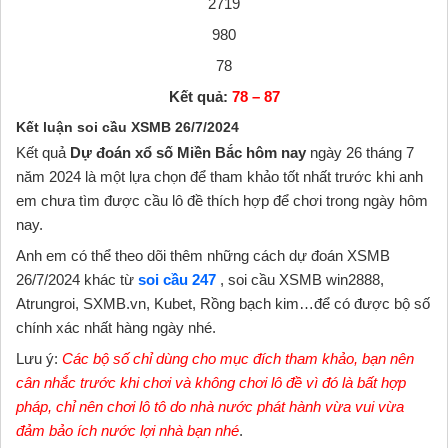
2719
980
78
Kết quả:
78 – 87
Kết luận soi cầu XSMB 26/7/2024
Kết quả
Dự đoán xổ số Miền Bắc hôm nay
ngày 26 tháng 7
năm 2024 là một lựa chọn để tham khảo tốt nhất trước khi anh
em chưa tìm được cầu lô đề thích hợp để chơi trong ngày hôm
nay.
Anh em có thể theo dõi thêm những cách dự đoán XSMB
26/7/2024 khác từ
soi cầu 247
, soi cầu XSMB win2888,
Atrungroi, SXMB.vn, Kubet, Rồng bạch kim…để có được bộ số
chính xác nhất hàng ngày nhé.
Lưu ý:
Các bộ số chỉ dùng cho mục đích tham khảo, bạn nên
cân nhắc trước khi chơi và không chơi lô đề vì đó là bất hợp
pháp, chỉ nên chơi lô tô do nhà nước phát hành vừa vui vừa
đảm bảo ích nước lợi nhà bạn nhé
.