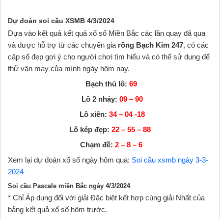
Dự đoán soi cầu XSMB 4/3/2024
Dựa vào kết quả kết quả xổ số Miền Bắc các lần quay đã qua
và được hỗ trợ từ các chuyên gia
rồng Bạch Kim 247
, có các
cặp số đẹp gợi ý cho người chơi tìm hiểu và có thể sử dụng để
thử vận may của mình ngày hôm nay.
Bạch thủ lô:
69
Lô 2 nháy:
09 – 90
Lô xiên:
34 – 04 -18
Lô kép đẹp:
22 – 55 – 88
Chạm đề:
2 – 8 – 6
Xem lại dự đoán xổ số ngày hôm qua:
Soi cầu xsmb ngày 3-3-
2024
Soi cầu Pascale miền Bắc ngày 4/3/2024
* Chỉ Áp dụng đối với giải Đặc biệt kết hợp cùng giải Nhất của
bảng kết quả xổ số hôm trước.